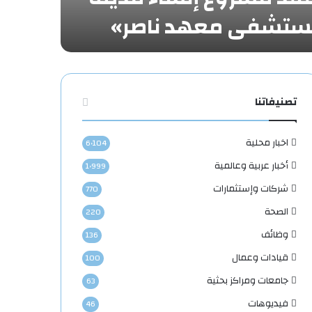
«مستشفى معهد ناصر»
تصنيفاتنا
اخبار محلية
6٬104
أخبار عربية وعالمية
1٬999
شركات وإستثمارات
770
الصحة
220
وظائف
136
قيادات وعمال
100
جامعات ومراكز بحثية
63
فيديوهات
46