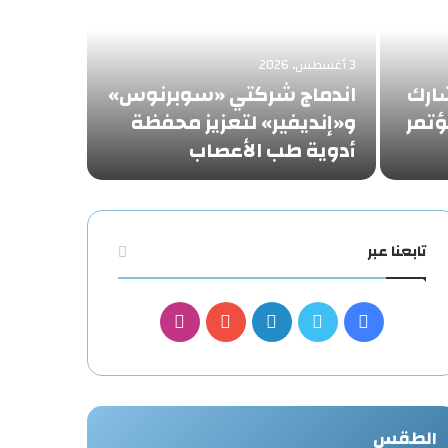
3 أغسطس، 2026
شارك
اندماج شركتي «سوبرنوس»
تمر
و«إنديفير» لتعزيز محفظة
أدوية طب الأعصاب
تابعنا عبر
فيسبوك
تويتر
لينكدإن
يوتيوب
انستقرام
الطقس