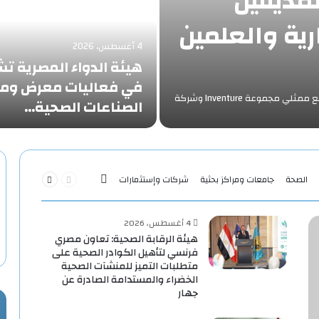
لمدينتين
رية والعلمين
4 أغسطس، 2026
هيئة الدواء المصرية ت
في فعاليات معرض ومؤ
‎عقد الدكتور خالد عبدالغفار وزير الصحة والسكاناجتماعًا موسعًا مع ممثلي مجموعة Inventure وشركة
الصناعات الصحية…
السابقة
التالية
الصحة
جامعات ومراكز بحثية
شركات وإستثمارات
More
الصفحة
الصفحة
4 أغسطس، 2026
هيئة الرقابة الصحية: تعاون مصري
فرنسي لتأهيل الكوادر الصحية على
متطلبات التميز للمنشآت الصحية
الخضراء والمستدامة الصادرة عن
جهار