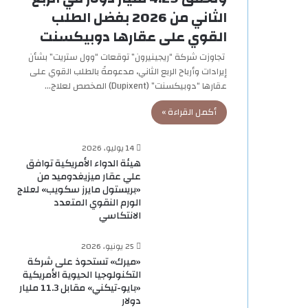
الثاني من 2026 بفضل الطلب
القوي على عقارها دوبيكسنت
تجاوزت شركة “ريجينيرون” توقعات “وول ستريت” بشأن
إيرادات وأرباح الربع الثاني، مدعومةً بالطلب القوي على
عقارها “دوبيكسنت” (Dupixent) المخصص لعلاج…
أكمل القراءة »
14 يوليو، 2026
هيئة الدواء الأمريكية توافق
علي عقار ميزيغدوميد من
«بريستول مايرز سكويب» لعلاج
الورم النقوي المتعدد
الانتكاسي
25 يونيو، 2026
«ميرك» تستحوذ على شركة
التكنولوجيا الحيوية الأمريكية
«بايو-تيكني» مقابل 11.3 مليار
دولار