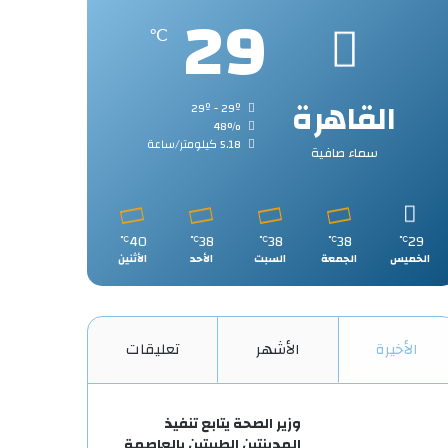
29
℃
القاهرة
29º - 29º
48%
5.18 كيلومتر/ساعة
سماء صافية
40
38
38
38
29
℃
℃
℃
℃
℃
الخميس
الجمعة
السبت
الأحد
الأثنين
الأخيرة
الأشهر
تعليقات
وزير الصحة يتابع تنفيذ
المدينتين الطبيتين بالعاصمة