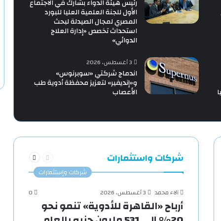
رئيس هيئة الدواء بشارك في الاجتماع
الأول للجنة العلمية العليا للبورد
المصري لمجال الصيدلة لبحث
استحداث تخصص «إدارة العلاج
الدوائي»
3 أغسطس، 2026
اندماج شركتي «سوبرنوس»
و«إنديفير» لتعزيز محفظة أدوية طب
ا
الأعصاب
السابقة
التالية
شركات واستثمارات
الصفحة
الصفحة
شركات وإستثمارات
آلاء محمد
3 أغسطس، 2026
0
أرباح «القاهرة للأدوية» تنمو نحو
20% إلى 531 مليون جنيه بالعام