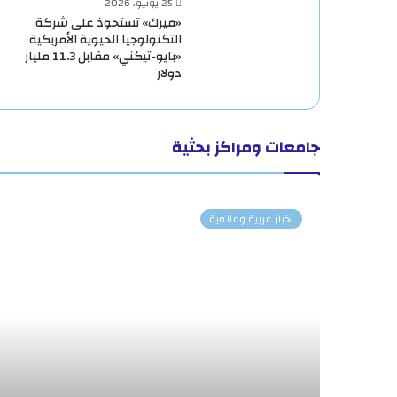
25 يونيو، 2026
«ميرك» تستحوذ على شركة
التكنولوجيا الحيوية الأمريكية
«بايو-تيكني» مقابل 11.3 مليار
دولار
جامعات ومراكز بحثية
أخبار عربية وعالمية