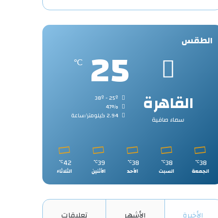
الطقس
25
℃
القاهرة
38º - 25º
47%
2.94 كيلومتر/ساعة
سماء صافية
42
39
38
38
38
℃
℃
℃
℃
℃
الجمعة
السبت
الأحد
الأثنين
الثلاثاء
الأخيرة
الأشهر
تعليقات