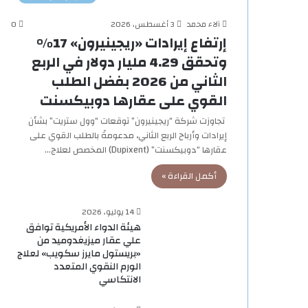
آلاء محمد
3 أغسطس، 2026
0
إرتفاع إيرادات «ريجينيرون» 17%
وتحقق 4.29 مليار دولار في الربع
الثاني من 2026 بفضل الطلب
القوي على عقارها دوبيكسنت
تجاوزت شركة “ريجينيرون” توقعات “وول ستريت” بشأن
إيرادات وأرباح الربع الثاني، مدعومةً بالطلب القوي على
عقارها “دوبيكسنت” (Dupixent) المخصص لعلاج…
أكمل القراءة »
14 يوليو، 2026
هيئة الدواء الأمريكية توافق
علي عقار ميزيغدوميد من
«بريستول مايرز سكويب» لعلاج
الورم النقوي المتعدد
الانتكاسي