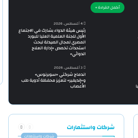
أكمل القراءة »
4 أغسطس، 2026
رئيس هيئة الدواء بشارك في الاجتماع
الأول للجنة العلمية العليا للبورد
المصري لمجال الصيدلة لبحث
استحداث تخصص «إدارة العلاج
الدوائي»
3 أغسطس، 2026
اندماج شركتي «سوبرنوس»
و«إنديفير» لتعزيز محفظة أدوية طب
ا
الأعصاب
السابقة
التالية
شركات واستثمارات
الصفحة
الصفحة
شركات وإستثمارات