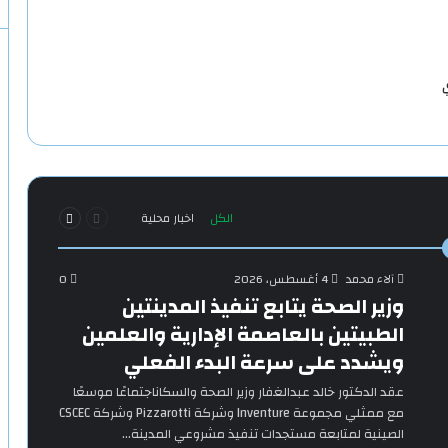
ي
السابقة
التالية
الكل
اخبار محلية
الصفحة
الصفحة
آلاء محمد
4 أغسطس، 2026
0
وزير الصحة يتابع تنفيذ المدينتين
الطبيتين بالعاصمة الإدارية والعلمين
ويشدد على سرعة البدء الفعلي
‎عقد الدكتور خالد عبدالغفار وزير الصحة والسكاناجتماعًا موسعًا
مع ممثلي مجموعة Inventure وشركة Pizzarotti وشركة CSCEC
الصينية لمتابعة مستجدات تنفيذ مشروعي المدينة…