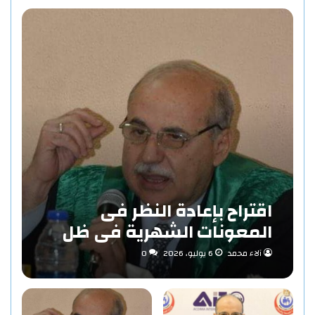
اقتراح بإعادة النظر فى
المعونات الشهرية فى ظل
مفهوم الاستدامة بقلم «د/
آلاء محمد
6 يوليو، 2026
0
حاتم عبد المنعم احمد»