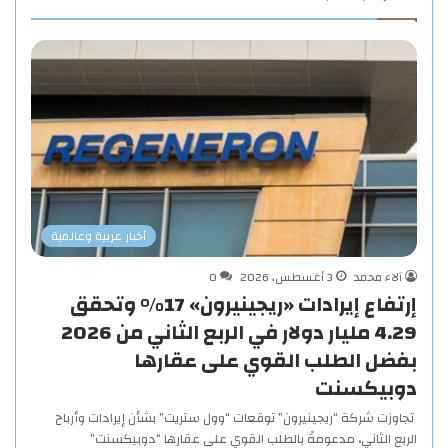
أخبار عربية وعالمية
آلاء محمد
3 أغسطس، 2026
0
إرتفاع إيرادات «ريجينيرون» 17% وتحقق
4.29 مليار دولار في الربع الثاني من 2026
بفضل الطلب القوي على عقارها
دوبيكسنت
تجاوزت شركة “ريجينيرون” توقعات “وول ستريت” بشأن إيرادات وأرباح
الربع الثاني، مدعومةً بالطلب القوي على عقارها “دوبيكسنت”