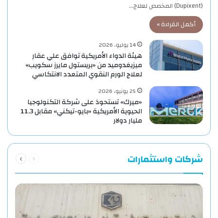
(Dupixent) المخصص لعلاج…
أكمل القراءة »
14 يوليو، 2026
هيئة الدواء الأمريكية توافق علي عقار
ميزيغدوميد من «بريستول مايرز سكويب»
لعلاج الورم النقوي المتعدد الانتكاسي
25 يونيو، 2026
«ميرك» تستحوذ على شركة التكنولوجيا
الحيوية الأمريكية «بايو-تيكني» مقابل 11.3
مليار دولار
السابقة
التالية
شركات واستثمارات
الصفحة
الصفحة