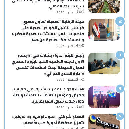
بالعاصمة الإدارية والعلمين ويشدد على
سرعة البدء الفعلي
4 أغسطس، 2026
هيئة الرقابة الصحية: تعاون مصري
فرنسي لتأهيل الكوادر الصحية على
متطلبات التميز للمنشآت الصحية الخضراء
والمستدامة الصادرة عن جهار
4 أغسطس، 2026
رئيس هيئة الدواء بشارك في الاجتماع
الأول للجنة العلمية العليا للبورد المصري
لمجال الصيدلة لبحث استحداث تخصص
«إدارة العلاج الدوائي»
4 أغسطس، 2026
هيئة الدواء المصرية تشارك في فعاليات
معرض ومؤتمر الصناعات الصحية لرابطة
دول جنوب شرق آسيا بماليزيا
4 أغسطس، 2026
اندماج شركتي «سوبرنوس» و«إنديفير»
لتعزيز محفظة أدوية طب الأعصاب