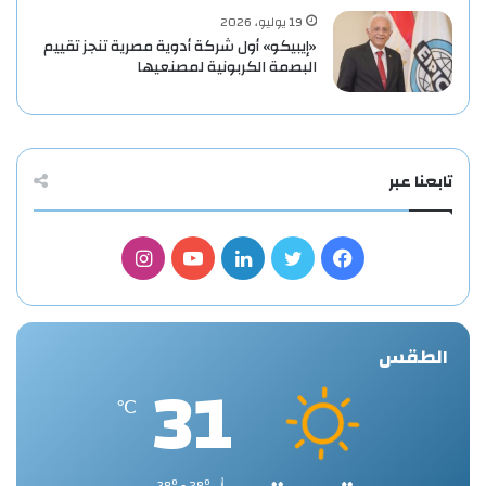
19 يوليو، 2026
«إيبيكو» أول شركة أدوية مصرية تنجز تقييم
البصمة الكربونية لمصنعيها
تابعنا عبر
فيسبوك
تويتر
لينكدإن
يوتيوب
انستقرام
الطقس
31
℃
38º - 28º