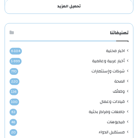
تحميل المزيد
تصنيفاتنا
اخبار محلية
6٬104
أخبار عربية وعالمية
1٬999
شركات وإستثمارات
770
الصحة
220
وظائف
136
قيادات وعمال
100
جامعات ومراكز بحثية
63
فيديوهات
46
مستقبل الدواء
20