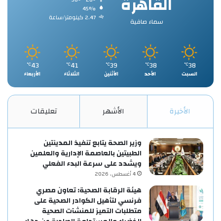
القاهرة
45%
2.47 كيلومتر/ساعة
سماء صافية
43
41
39
38
38
℃
℃
℃
℃
℃
السبت
الأحد
الأثنين
الثلاثاء
الأربعاء
الأخيرة
الأشهر
تعليقات
وزير الصحة يتابع تنفيذ المدينتين
الطبيتين بالعاصمة الإدارية والعلمين
ويشدد على سرعة البدء الفعلي
4 أغسطس، 2026
هيئة الرقابة الصحية: تعاون مصري
فرنسي لتأهيل الكوادر الصحية على
متطلبات التميز للمنشآت الصحية