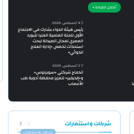
أكمل القراءة »
4 أغسطس، 2026
رئيس هيئة الدواء بشارك في الاجتماع
الأول للجنة العلمية العليا للبورد
المصري لمجال الصيدلة لبحث
استحداث تخصص «إدارة العلاج
الدوائي»
3 أغسطس، 2026
اندماج شركتي «سوبرنوس»
و«إنديفير» لتعزيز محفظة أدوية طب
ا
الأعصاب
السابقة
التالية
شركات واستثمارات
الصفحة
الصفحة
شركات وإستثمارات