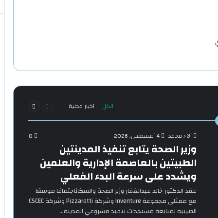
ي
السابقة
التالية
الكل
اخبار محلية
الصفحة
الصفحة
آلاء محمد
4 أغسطس، 2026
0
وزير الصحة يتابع تنفيذ المدينتين
الطبيتين بالعاصمة الإدارية والعلمين
ويشدد على سرعة البدء الفعلي
‎عقد الدكتور خالد عبدالغفار وزير الصحة والسكاناجتماعًا موسعًا
مع ممثلي مجموعة Inventure وشركة Pizzarotti وشركة CSCEC
الصينية لمتابعة مستجدات تنفيذ مشروعي المدينة…