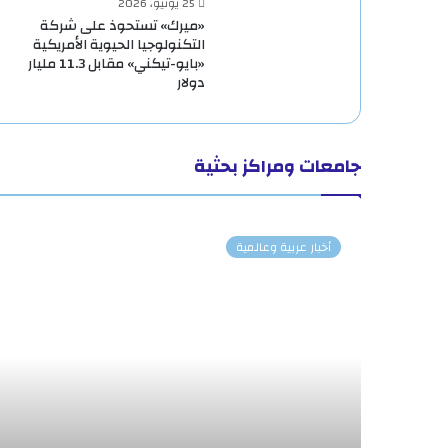
25 يونيو، 2026
«ميرك» تستحوذ على شركة
التكنولوجيا الحيوية الأمريكية
«بايو-تيكني» مقابل 11.3 مليار
دولار
جامعات ومراكز بحثية
أخبار عربية وعالمية