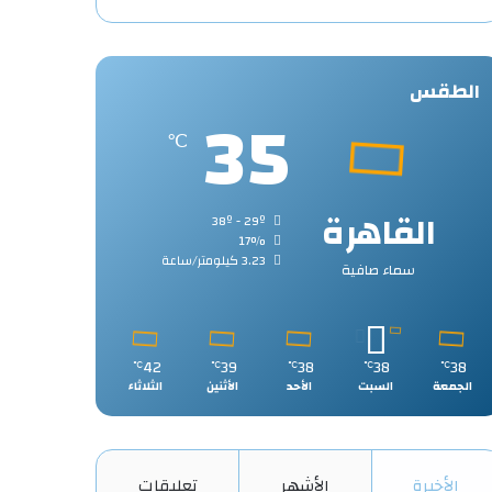
الطقس
35
℃
القاهرة
38º - 29º
17%
3.23 كيلومتر/ساعة
سماء صافية
42
39
38
38
38
℃
℃
℃
℃
℃
الجمعة
السبت
الأحد
الأثنين
الثلاثاء
الأخيرة
الأشهر
تعليقات