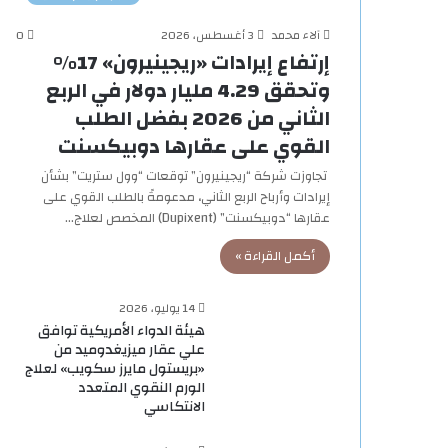
آلاء محمد
3 أغسطس، 2026
0
إرتفاع إيرادات «ريجينيرون» 17%
وتحقق 4.29 مليار دولار في الربع
الثاني من 2026 بفضل الطلب
القوي على عقارها دوبيكسنت
تجاوزت شركة “ريجينيرون” توقعات “وول ستريت” بشأن
إيرادات وأرباح الربع الثاني، مدعومةً بالطلب القوي على
عقارها “دوبيكسنت” (Dupixent) المخصص لعلاج…
أكمل القراءة »
14 يوليو، 2026
هيئة الدواء الأمريكية توافق
علي عقار ميزيغدوميد من
«بريستول مايرز سكويب» لعلاج
الورم النقوي المتعدد
الانتكاسي