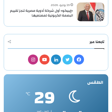
19 يوليو، 2026
«إيبيكو» أول شركة أدوية مصرية تنجز تقييم
البصمة الكربونية لمصنعيها
تابعنا عبر
فيسبوك
تويتر
لينكدإن
يوتيوب
انستقرام
الطقس
29
℃
38º - 25º