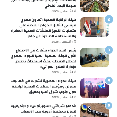
بالعاصمة الإدارية والعلمين ويشدد على
سرعة البدء الفعلي
4 أغسطس، 2026
هيئة الرقابة الصحية: تعاون مصري
فرنسي لتأهيل الكوادر الصحية على
متطلبات التميز للمنشآت الصحية الخضراء
والمستدامة الصادرة عن جهار
4 أغسطس، 2026
رئيس هيئة الدواء بشارك في الاجتماع
الأول للجنة العلمية العليا للبورد المصري
لمجال الصيدلة لبحث استحداث تخصص
«إدارة العلاج الدوائي»
4 أغسطس، 2026
هيئة الدواء المصرية تشارك في فعاليات
معرض ومؤتمر الصناعات الصحية لرابطة
دول جنوب شرق آسيا بماليزيا
4 أغسطس، 2026
اندماج شركتي «سوبرنوس» و«إنديفير»
لتعزيز محفظة أدوية طب الأعصاب