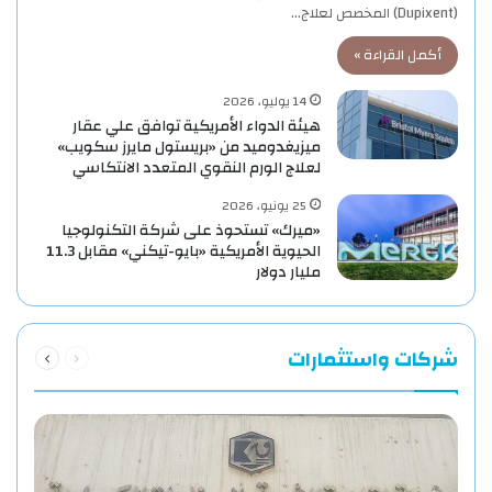
(Dupixent) المخصص لعلاج…
أكمل القراءة »
14 يوليو، 2026
هيئة الدواء الأمريكية توافق علي عقار
ميزيغدوميد من «بريستول مايرز سكويب»
لعلاج الورم النقوي المتعدد الانتكاسي
25 يونيو، 2026
«ميرك» تستحوذ على شركة التكنولوجيا
الحيوية الأمريكية «بايو-تيكني» مقابل 11.3
مليار دولار
السابقة
التالية
شركات واستثمارات
الصفحة
الصفحة