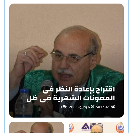
اقتراح بإعادة النظر فى
المعونات الشهرية فى ظل
مفهوم الاستدامة بقلم «د/
آلاء محمد
6 يوليو، 2026
0
حاتم عبد المنعم احمد»