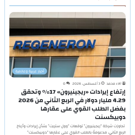
أخبار عربية وعالمية
آلاء محمد
3 أغسطس، 2026
0
إرتفاع إيرادات «ريجينيرون» 17% وتحقق
4.29 مليار دولار في الربع الثاني من 2026
بفضل الطلب القوي على عقارها
دوبيكسنت
تجاوزت شركة “ريجينيرون” توقعات “وول ستريت” بشأن إيرادات وأرباح
الربع الثاني، مدعومةً بالطلب القوي على عقارها “دوبيكسنت”