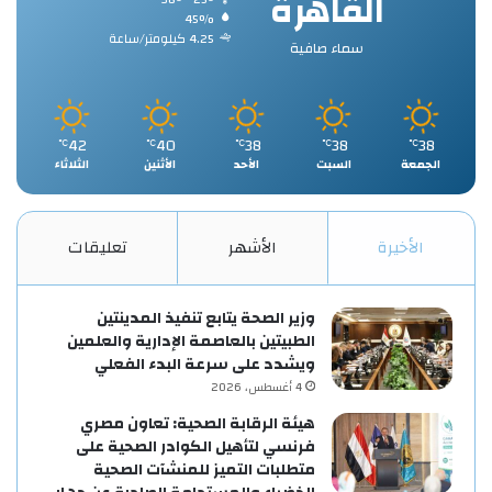
القاهرة
45%
4.25 كيلومتر/ساعة
سماء صافية
42
40
38
38
38
℃
℃
℃
℃
℃
الجمعة
السبت
الأحد
الأثنين
الثلاثاء
الأخيرة
الأشهر
تعليقات
وزير الصحة يتابع تنفيذ المدينتين
الطبيتين بالعاصمة الإدارية والعلمين
ويشدد على سرعة البدء الفعلي
4 أغسطس، 2026
هيئة الرقابة الصحية: تعاون مصري
فرنسي لتأهيل الكوادر الصحية على
متطلبات التميز للمنشآت الصحية