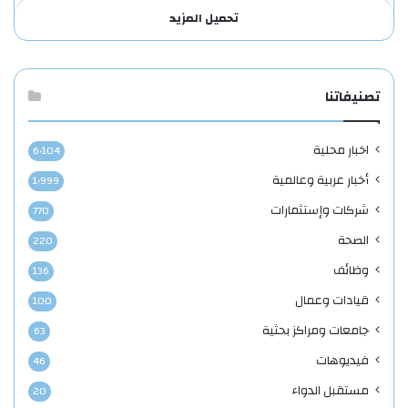
تحميل المزيد
تصنيفاتنا
اخبار محلية
6٬104
أخبار عربية وعالمية
1٬999
شركات وإستثمارات
770
الصحة
220
وظائف
136
قيادات وعمال
100
جامعات ومراكز بحثية
63
فيديوهات
46
مستقبل الدواء
20