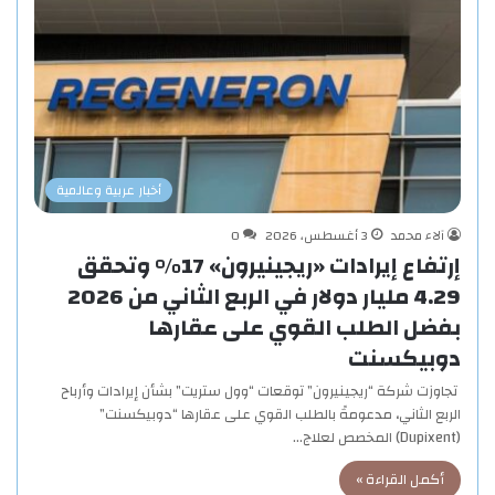
أخبار عربية وعالمية
آلاء محمد
3 أغسطس، 2026
0
إرتفاع إيرادات «ريجينيرون» 17% وتحقق
4.29 مليار دولار في الربع الثاني من 2026
بفضل الطلب القوي على عقارها
دوبيكسنت
تجاوزت شركة “ريجينيرون” توقعات “وول ستريت” بشأن إيرادات وأرباح
الربع الثاني، مدعومةً بالطلب القوي على عقارها “دوبيكسنت”
(Dupixent) المخصص لعلاج…
أكمل القراءة »