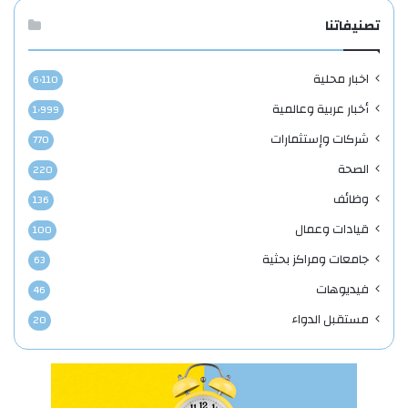
تصنيفاتنا
اخبار محلية
6٬110
أخبار عربية وعالمية
1٬999
شركات وإستثمارات
770
الصحة
220
وظائف
136
قيادات وعمال
100
جامعات ومراكز بحثية
63
فيديوهات
46
مستقبل الدواء
20