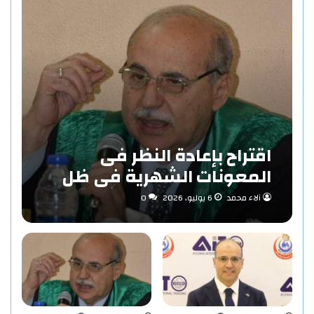
اقتراح بإعادة النظر فى
المعونات الشهرية فى ظل
مفهوم الاستدامة بقلم «د/
آلاء محمد
6 يوليو، 2026
0
حاتم عبد المنعم احمد»