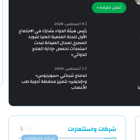
أكمل القراءة »
4 أغسطس، 2026
رئيس هيئة الدواء بشارك في الاجتماع
الأول للجنة العلمية العليا للبورد
المصري لمجال الصيدلة لبحث
استحداث تخصص «إدارة العلاج
الدوائي»
3 أغسطس، 2026
اندماج شركتي «سوبرنوس»
و«إنديفير» لتعزيز محفظة أدوية طب
ا
الأعصاب
السابقة
التالية
شركات واستثمارات
الصفحة
الصفحة
شركات وإستثمارات