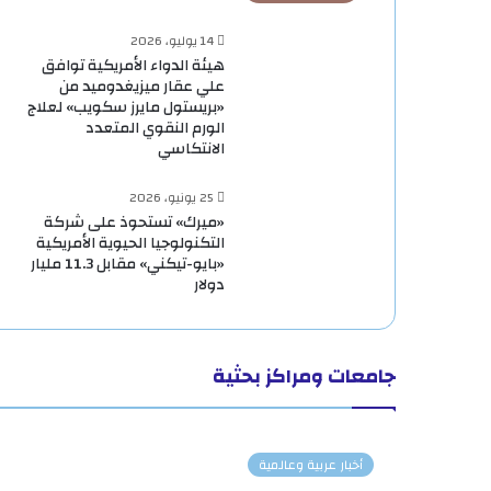
14 يوليو، 2026
هيئة الدواء الأمريكية توافق
علي عقار ميزيغدوميد من
«بريستول مايرز سكويب» لعلاج
الورم النقوي المتعدد
الانتكاسي
25 يونيو، 2026
«ميرك» تستحوذ على شركة
التكنولوجيا الحيوية الأمريكية
«بايو-تيكني» مقابل 11.3 مليار
دولار
جامعات ومراكز بحثية
أخبار عربية وعالمية