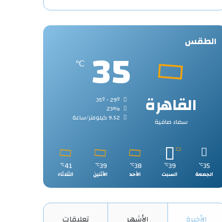
الطقس
35
℃
القاهرة
35º - 29º
23%
9.52 كيلومتر/ساعة
سماء صافية
41
39
38
39
35
℃
℃
℃
℃
℃
الجمعة
السبت
الأحد
الأثنين
الثلاثاء
الأخيرة
الأشهر
تعليقات