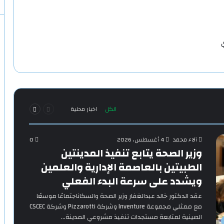
ي
السابقة
التالية
الكل
اخبار محلية
الصفحة
الصفحة
آلاء محمد
4 أغسطس، 2026
0
وزير الصحة يتابع تنفيذ المدينتين
الطبيتين بالعاصمة الإدارية والعلمين
ويشدد على سرعة البدء الفعلي
‎عقد الدكتور خالد عبدالغفار وزير الصحة والسكاناجتماعًا موسعًا
مع ممثلي مجموعة Inventure وشركة Pizzarotti وشركة CSCEC
الصينية لمتابعة مستجدات تنفيذ مشروعي المدينة…