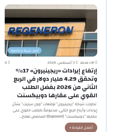
أخبار عربية وعالمية
آلاء محمد
3 أغسطس، 2026
0
إرتفاع إيرادات «ريجينيرون» 17%
وتحقق 4.29 مليار دولار في الربع
الثاني من 2026 بفضل الطلب
القوي على عقارها دوبيكسنت
تجاوزت شركة “ريجينيرون” توقعات “وول ستريت” بشأن
إيرادات وأرباح الربع الثاني، مدعومةً بالطلب القوي على
عقارها “دوبيكسنت” (Dupixent) المخصص لعلاج…
أكمل القراءة »