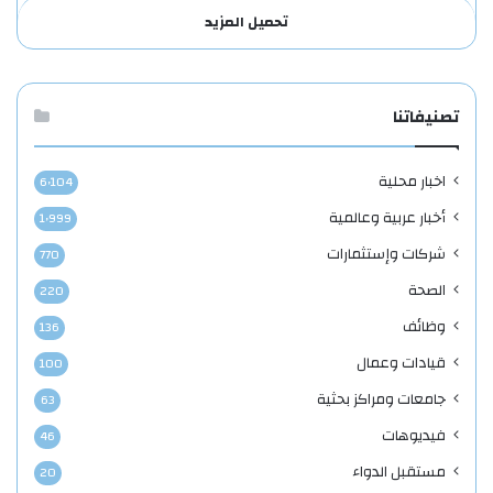
تحميل المزيد
تصنيفاتنا
اخبار محلية
6٬104
أخبار عربية وعالمية
1٬999
شركات وإستثمارات
770
الصحة
220
وظائف
136
قيادات وعمال
100
جامعات ومراكز بحثية
63
فيديوهات
46
مستقبل الدواء
20