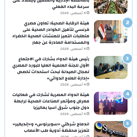
بالعاصمة الإدارية والعلمين ويشدد على
سرعة البدء الفعلي
4 أغسطس، 2026
هيئة الرقابة الصحية: تعاون مصري
فرنسي لتأهيل الكوادر الصحية على
متطلبات التميز للمنشآت الصحية الخضراء
والمستدامة الصادرة عن جهار
4 أغسطس، 2026
رئيس هيئة الدواء بشارك في الاجتماع
الأول للجنة العلمية العليا للبورد المصري
لمجال الصيدلة لبحث استحداث تخصص
«إدارة العلاج الدوائي»
4 أغسطس، 2026
هيئة الدواء المصرية تشارك في فعاليات
معرض ومؤتمر الصناعات الصحية لرابطة
دول جنوب شرق آسيا بماليزيا
4 أغسطس، 2026
اندماج شركتي «سوبرنوس» و«إنديفير»
لتعزيز محفظة أدوية طب الأعصاب