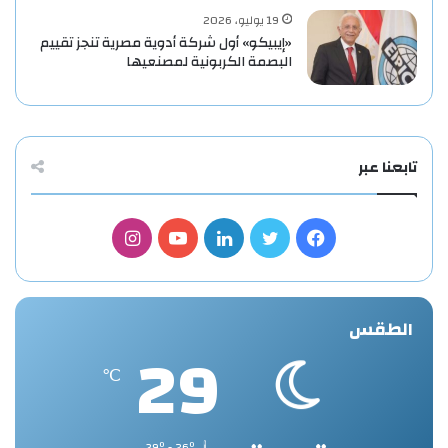
19 يوليو، 2026
«إيبيكو» أول شركة أدوية مصرية تنجز تقييم
البصمة الكربونية لمصنعيها
تابعنا عبر
فيسبوك
تويتر
لينكدإن
يوتيوب
انستقرام
الطقس
29
℃
39º - 26º