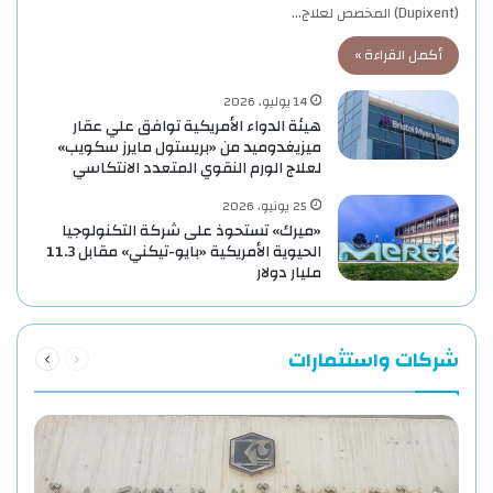
(Dupixent) المخصص لعلاج…
أكمل القراءة »
14 يوليو، 2026
هيئة الدواء الأمريكية توافق علي عقار
ميزيغدوميد من «بريستول مايرز سكويب»
لعلاج الورم النقوي المتعدد الانتكاسي
25 يونيو، 2026
«ميرك» تستحوذ على شركة التكنولوجيا
الحيوية الأمريكية «بايو-تيكني» مقابل 11.3
مليار دولار
السابقة
التالية
شركات واستثمارات
الصفحة
الصفحة