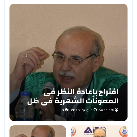
اقتراح بإعادة النظر فى
المعونات الشهرية فى ظل
مفهوم الاستدامة بقلم «د/
آلاء محمد
6 يوليو، 2026
0
حاتم عبد المنعم احمد»