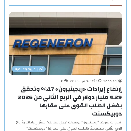
أخبار عربية وعالمية
آلاء محمد
3 أغسطس، 2026
0
إرتفاع إيرادات «ريجينيرون» 17% وتحقق
4.29 مليار دولار في الربع الثاني من 2026
بفضل الطلب القوي على عقارها
دوبيكسنت
تجاوزت شركة “ريجينيرون” توقعات “وول ستريت” بشأن إيرادات وأرباح
الربع الثاني، مدعومةً بالطلب القوي على عقارها “دوبيكسنت”