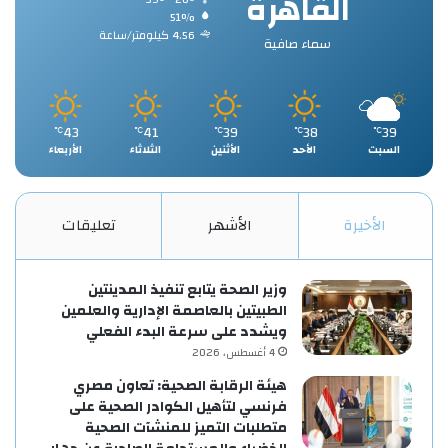
القاهرة
51%
4.56 كيلومتر/ساعة
سماء صافية
43
41
39
38
39
℃
℃
℃
℃
℃
السبت
الأحد
الأثنين
الثلاثاء
الأربعاء
الأخيرة
الأشهر
تعليقات
وزير الصحة يتابع تنفيذ المدينتين
الطبيتين بالعاصمة الإدارية والعلمين
ويشدد على سرعة البدء الفعلي
4 أغسطس، 2026
هيئة الرقابة الصحية: تعاون مصري
فرنسي لتأهيل الكوادر الصحية على
متطلبات التميز للمنشآت الصحية