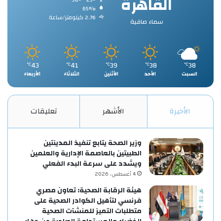
القاهرة
65%
2.76 كيلومتر/ساعة
سماء صافية
43
41
39
38
38
℃
℃
℃
℃
℃
السبت
الأحد
الأثنين
الثلاثاء
الأربعاء
الأخيرة
الأشهر
تعليقات
وزير الصحة يتابع تنفيذ المدينتين
الطبيتين بالعاصمة الإدارية والعلمين
ويشدد على سرعة البدء الفعلي
4 أغسطس، 2026
هيئة الرقابة الصحية: تعاون مصري
فرنسي لتأهيل الكوادر الصحية على
متطلبات التميز للمنشآت الصحية