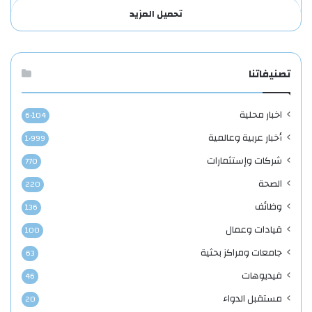
تحميل المزيد
تصنيفاتنا
اخبار محلية
6٬104
أخبار عربية وعالمية
1٬999
شركات وإستثمارات
770
الصحة
220
وظائف
136
قيادات وعمال
100
جامعات ومراكز بحثية
63
فيديوهات
46
مستقبل الدواء
20