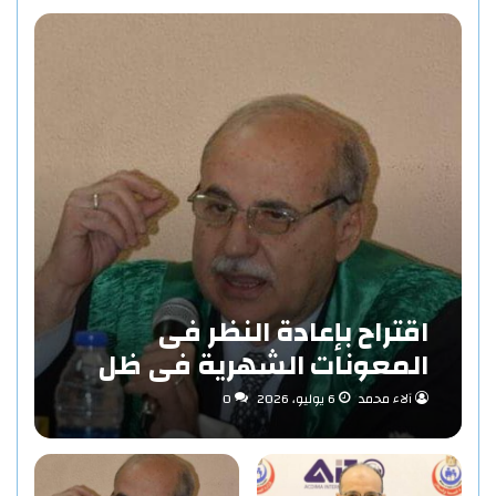
اقتراح بإعادة النظر فى
المعونات الشهرية فى ظل
مفهوم الاستدامة بقلم «د/
آلاء محمد
6 يوليو، 2026
0
حاتم عبد المنعم احمد»