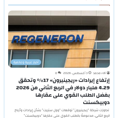
أخبار عربية وعالمية
آلاء محمد
3 أغسطس، 2026
0
إرتفاع إيرادات «ريجينيرون» 17% وتحقق
4.29 مليار دولار في الربع الثاني من 2026
بفضل الطلب القوي على عقارها
دوبيكسنت
تجاوزت شركة “ريجينيرون” توقعات “وول ستريت” بشأن إيرادات وأرباح
الربع الثاني، مدعومةً بالطلب القوي على عقارها “دوبيكسنت”