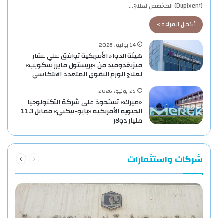
(Dupixent) المخصص لعلاج…
أكمل القراءة »
14 يوليو، 2026
هيئة الدواء الأمريكية توافق علي عقار
ميزيغدوميد من «بريستول مايرز سكويب»
لعلاج الورم النقوي المتعدد الانتكاسي
25 يونيو، 2026
«ميرك» تستحوذ على شركة التكنولوجيا
الحيوية الأمريكية «بايو-تيكني» مقابل 11.3
مليار دولار
السابقة
التالية
شركات واستثمارات
الصفحة
الصفحة