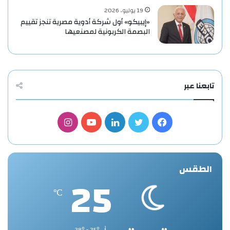
19 يوليو، 2026
«إيبيكو» أول شركة أدوية مصرية تنجز تقييم
البصمة الكربونية لمصنعيها
تابعنا عبر
فيسبوك
تويتر
لينكدإن
يوتيوب
انستقرام
الطقس
25
℃
38º - 25º