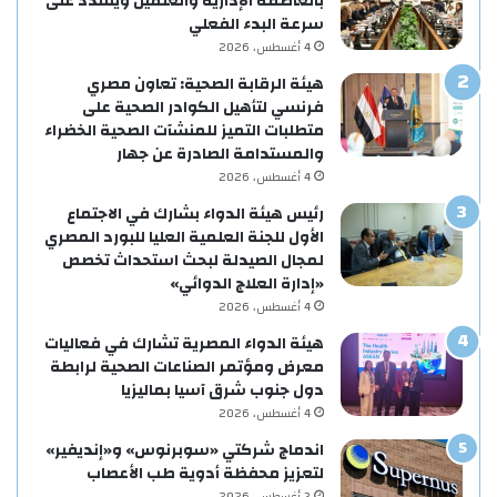
بالعاصمة الإدارية والعلمين ويشدد على
سرعة البدء الفعلي
4 أغسطس، 2026
هيئة الرقابة الصحية: تعاون مصري
فرنسي لتأهيل الكوادر الصحية على
متطلبات التميز للمنشآت الصحية الخضراء
والمستدامة الصادرة عن جهار
4 أغسطس، 2026
رئيس هيئة الدواء بشارك في الاجتماع
الأول للجنة العلمية العليا للبورد المصري
لمجال الصيدلة لبحث استحداث تخصص
«إدارة العلاج الدوائي»
4 أغسطس، 2026
هيئة الدواء المصرية تشارك في فعاليات
معرض ومؤتمر الصناعات الصحية لرابطة
دول جنوب شرق آسيا بماليزيا
4 أغسطس، 2026
اندماج شركتي «سوبرنوس» و«إنديفير»
لتعزيز محفظة أدوية طب الأعصاب