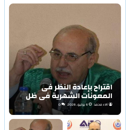
اقتراح بإعادة النظر فى
المعونات الشهرية فى ظل
مفهوم الاستدامة بقلم «د/
آلاء محمد
6 يوليو، 2026
0
حاتم عبد المنعم احمد»