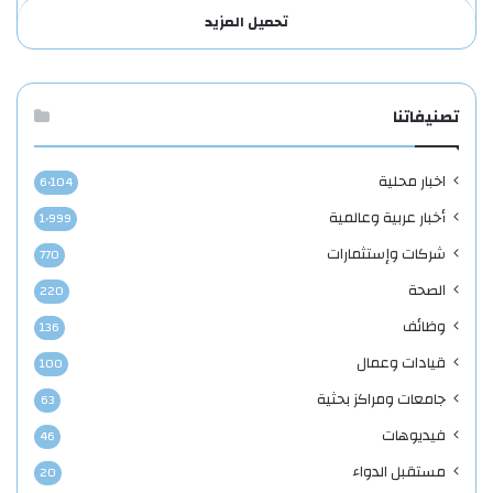
تحميل المزيد
تصنيفاتنا
اخبار محلية
6٬104
أخبار عربية وعالمية
1٬999
شركات وإستثمارات
770
الصحة
220
وظائف
136
قيادات وعمال
100
جامعات ومراكز بحثية
63
فيديوهات
46
مستقبل الدواء
20