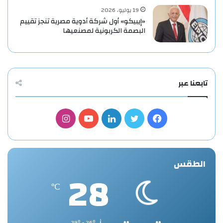
19 يوليو، 2026
«إيبيكو» أول شركة أدوية مصرية تنجز تقييم
البصمة الكربونية لمصنعيها
تابعنا عبر
فيسبوك
تويتر
لينكدإن
يوتيوب
انستقرام
الطقس
28
℃
39º - 26º