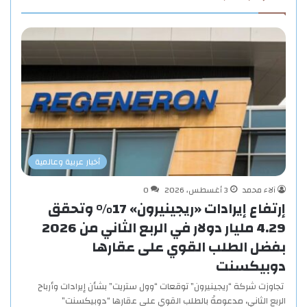
أخبار عربية وعالمية
آلاء محمد
3 أغسطس، 2026
0
إرتفاع إيرادات «ريجينيرون» 17% وتحقق
4.29 مليار دولار في الربع الثاني من 2026
بفضل الطلب القوي على عقارها
دوبيكسنت
تجاوزت شركة “ريجينيرون” توقعات “وول ستريت” بشأن إيرادات وأرباح
الربع الثاني، مدعومةً بالطلب القوي على عقارها “دوبيكسنت”