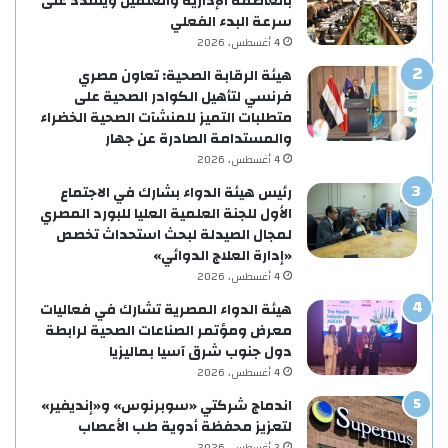
بالعاصمة الإدارية والعلمين ويشدد على
سرعة البدء الفعلي
4 أغسطس، 2026
هيئة الرقابة الصحية: تعاون مصري
فرنسي لتأهيل الكوادر الصحية على
متطلبات التميز للمنشآت الصحية الخضراء
والمستدامة الصادرة عن جهار
4 أغسطس، 2026
رئيس هيئة الدواء بشارك في الاجتماع
الأول للجنة العلمية العليا للبورد المصري
لمجال الصيدلة لبحث استحداث تخصص
«إدارة العلاج الدوائي»
4 أغسطس، 2026
هيئة الدواء المصرية تشارك في فعاليات
معرض ومؤتمر الصناعات الصحية لرابطة
دول جنوب شرق آسيا بماليزيا
4 أغسطس، 2026
اندماج شركتي «سوبرنوس» و«إنديفير»
لتعزيز محفظة أدوية طب الأعصاب