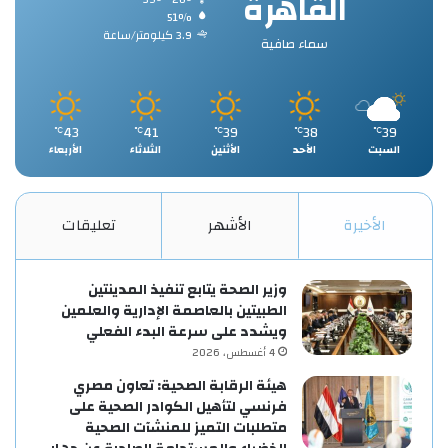
القاهرة
51%
3.9 كيلومتر/ساعة
سماء صافية
43
41
39
38
39
℃
℃
℃
℃
℃
السبت
الأحد
الأثنين
الثلاثاء
الأربعاء
الأخيرة
الأشهر
تعليقات
وزير الصحة يتابع تنفيذ المدينتين
الطبيتين بالعاصمة الإدارية والعلمين
ويشدد على سرعة البدء الفعلي
4 أغسطس، 2026
هيئة الرقابة الصحية: تعاون مصري
فرنسي لتأهيل الكوادر الصحية على
متطلبات التميز للمنشآت الصحية