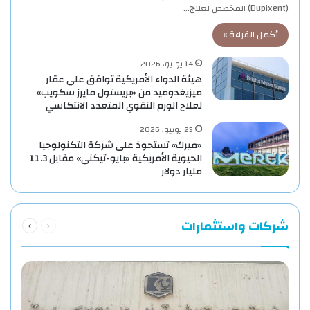
(Dupixent) المخصص لعلاج…
أكمل القراءة »
14 يوليو، 2026
هيئة الدواء الأمريكية توافق علي عقار
ميزيغدوميد من «بريستول مايرز سكويب»
لعلاج الورم النقوي المتعدد الانتكاسي
25 يونيو، 2026
«ميرك» تستحوذ على شركة التكنولوجيا
الحيوية الأمريكية «بايو-تيكني» مقابل 11.3
مليار دولار
السابقة
التالية
شركات واستثمارات
الصفحة
الصفحة