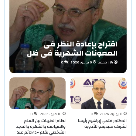
اقتراح بإعادة النظر فى
المعونات الشهرية فى ظل
مفهوم الاستدامة بقلم «د/
آلاء محمد
6 يوليو، 2026
0
حاتم عبد المنعم احمد»
11 يونيو، 2026
0
10 مايو، 2026
0
الدكتور فتحي إبراهيم رئيسا
نظام الطيبات بين العلم
لشركة سيديكو للأدوية
والسياسة والشهرة والمجد
الشخصي بقلم «د/حاتم عبد