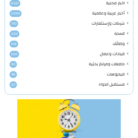
اخبار محلية
6٬117
أخبار عربية وعالمية
1٬999
شركات وإستثمارات
770
الصحة
220
وظائف
136
قيادات وعمال
100
جامعات ومراكز بحثية
63
فيديوهات
46
مستقبل الدواء
22