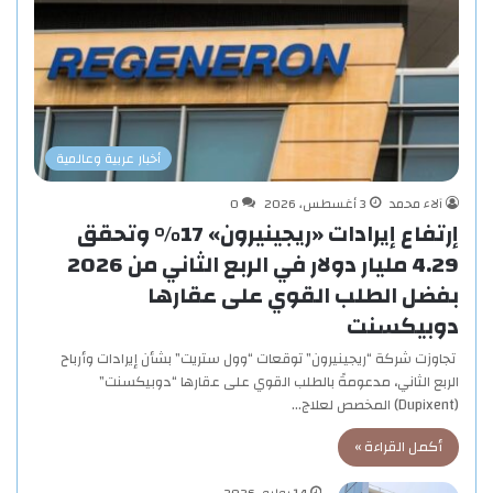
أخبار عربية وعالمية
آلاء محمد
3 أغسطس، 2026
0
إرتفاع إيرادات «ريجينيرون» 17% وتحقق
4.29 مليار دولار في الربع الثاني من 2026
بفضل الطلب القوي على عقارها
دوبيكسنت
تجاوزت شركة “ريجينيرون” توقعات “وول ستريت” بشأن إيرادات وأرباح
الربع الثاني، مدعومةً بالطلب القوي على عقارها “دوبيكسنت”
(Dupixent) المخصص لعلاج…
أكمل القراءة »