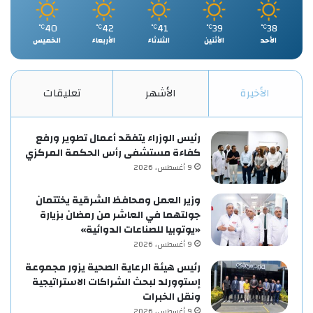
40
42
41
39
38
℃
℃
℃
℃
℃
الأحد
الأثنين
الثلاثاء
الأربعاء
الخميس
الأخيرة
الأشهر
تعليقات
رئيس الوزراء يتفقد أعمال تطوير ورفع
كفاءة مستشفى رأس الحكمة المركزي
9 أغسطس، 2026
وزير العمل ومحافظ الشرقية يختتمان
جولتهما في العاشر من رمضان بزيارة
«يوتوبيا للصناعات الدوائية»
9 أغسطس، 2026
رئيس هيئة الرعاية الصحية يزور مجموعة
إستوورلد لبحث الشراكات الاستراتيجية
ونقل الخبرات
9 أغسطس، 2026