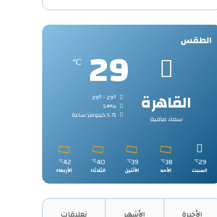
الطقس
29
℃
القاهرة
29º - 29º
54%
5.71 كيلومتر/ساعة
سماء صافية
42
40
39
38
29
℃
℃
℃
℃
℃
السبت
الأحد
الأثنين
الثلاثاء
الأربعاء
الأخيرة
الأشهر
تعليقات