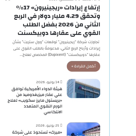
إرتفاع إيرادات «ريجينيرون» 17%
وتحقق 4.29 مليار دولار في الربع
الثاني من 2026 بفضل الطلب
القوي على عقارها دوبيكسنت
تجاوزت شركة “ريجينيرون” توقعات “وول ستريت” بشأن
إيرادات وأرباح الربع الثاني، مدعومةً بالطلب القوي على
عقارها “دوبيكسنت” (Dupixent) المخصص لعلاج…
أكمل القراءة »
14 يوليو، 2026
هيئة الدواء الأمريكية توافق
علي عقار ميزيغدوميد من
«بريستول مايرز سكويب» لعلاج
الورم النقوي المتعدد
الانتكاسي
25 يونيو، 2026
«ميرك» تستحوذ على شركة