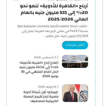
أرباح «القاهرة للأدوية» تنمو نحو
20% إلى 531 مليون جنيه بالعام
المالي 2025/2026
حققت شركة القاهرة للأدوية والصناعات الكيماوية نموًا
بنسبة 19.7% في صافي الربح بعد الضريبة، ليصل إلى
531.004 مليون جنيه، خلال العام…
أكمل القراءة »
2 أغسطس، 2026
ارتفاع أرباح «العربية للأدوية»
16% إلى 263.6 مليون جنيه
خلال العام المنتهي في 30
يونيو 2026
19 يوليو، 2026
«إيبيكو» أول شركة أدوية
مصرية تنجز تقييم البصمة
الكربونية لمصنعيها