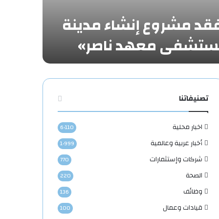
تفقد مشروع إنشاء مدينة
«مستشفى معهد ناصر»
تصنيفاتنا
اخبار محلية
6٬110
أخبار عربية وعالمية
1٬999
شركات وإستثمارات
770
الصحة
220
وظائف
136
قيادات وعمال
100