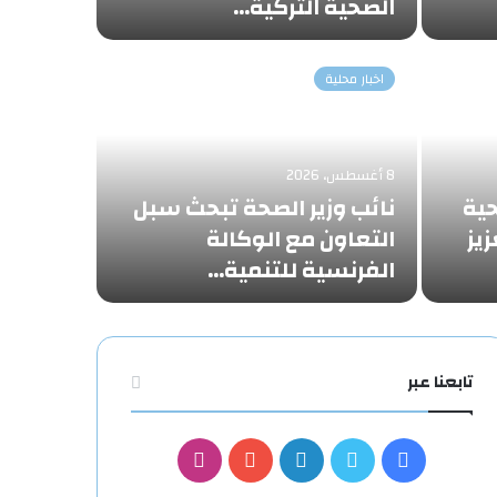
الصحية التركية…
اخبار محلية
8 أغسطس، 2026
حية
نائب وزير الصحة تبحث سبل
زيز
التعاون مع الوكالة
الفرنسية للتنمية…
تابعنا عبر
فيسبوك
تويتر
لينكدإن
يوتيوب
انستقرام