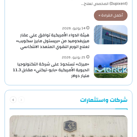
(Dupixent) المخصص لعلاج…
أكمل القراءة »
14 يوليو، 2026
هيئة الدواء الأمريكية توافق علي عقار
ميزيغدوميد من «بريستول مايرز سكويب»
لعلاج الورم النقوي المتعدد الانتكاسي
25 يونيو، 2026
«ميرك» تستحوذ على شركة التكنولوجيا
الحيوية الأمريكية «بايو-تيكني» مقابل 11.3
مليار دولار
السابقة
التالية
شركات واستثمارات
الصفحة
الصفحة