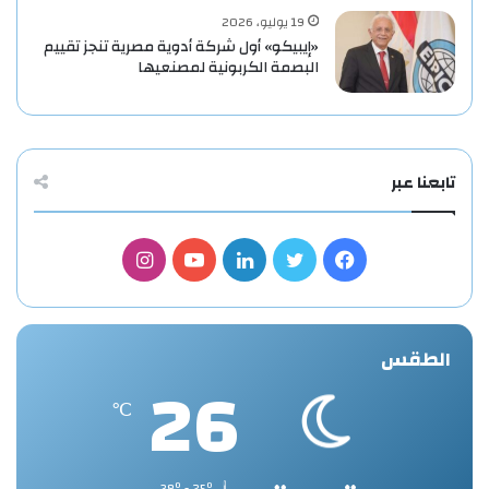
19 يوليو، 2026
«إيبيكو» أول شركة أدوية مصرية تنجز تقييم
البصمة الكربونية لمصنعيها
تابعنا عبر
فيسبوك
تويتر
لينكدإن
يوتيوب
انستقرام
الطقس
26
℃
38º - 25º