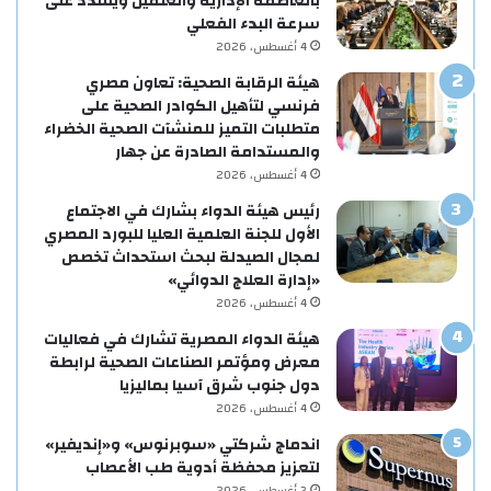
بالعاصمة الإدارية والعلمين ويشدد على
سرعة البدء الفعلي
4 أغسطس، 2026
هيئة الرقابة الصحية: تعاون مصري
فرنسي لتأهيل الكوادر الصحية على
متطلبات التميز للمنشآت الصحية الخضراء
والمستدامة الصادرة عن جهار
4 أغسطس، 2026
رئيس هيئة الدواء بشارك في الاجتماع
الأول للجنة العلمية العليا للبورد المصري
لمجال الصيدلة لبحث استحداث تخصص
«إدارة العلاج الدوائي»
4 أغسطس، 2026
هيئة الدواء المصرية تشارك في فعاليات
معرض ومؤتمر الصناعات الصحية لرابطة
دول جنوب شرق آسيا بماليزيا
4 أغسطس، 2026
اندماج شركتي «سوبرنوس» و«إنديفير»
لتعزيز محفظة أدوية طب الأعصاب