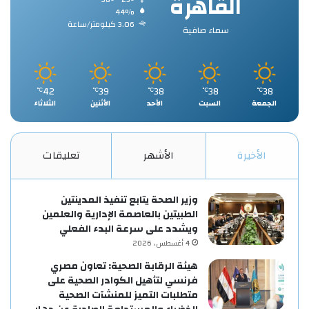
القاهرة
44%
3.06 كيلومتر/ساعة
سماء صافية
42
39
38
38
38
℃
℃
℃
℃
℃
الجمعة
السبت
الأحد
الأثنين
الثلاثاء
الأخيرة
الأشهر
تعليقات
وزير الصحة يتابع تنفيذ المدينتين
الطبيتين بالعاصمة الإدارية والعلمين
ويشدد على سرعة البدء الفعلي
4 أغسطس، 2026
هيئة الرقابة الصحية: تعاون مصري
فرنسي لتأهيل الكوادر الصحية على
متطلبات التميز للمنشآت الصحية