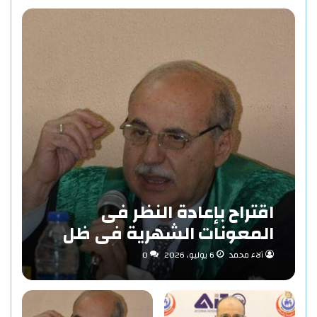
اقتراح بإعادة النظر فى
المعونات الشهرية فى ظل
مفهوم الاستدامة بقلم «د/
آلاء محمد
6 يوليو، 2026
0
حاتم عبد المنعم احمد»