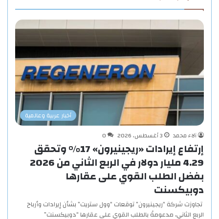
أخبار عربية وعالمية
آلاء محمد
3 أغسطس، 2026
0
إرتفاع إيرادات «ريجينيرون» 17% وتحقق
4.29 مليار دولار في الربع الثاني من 2026
بفضل الطلب القوي على عقارها
دوبيكسنت
تجاوزت شركة “ريجينيرون” توقعات “وول ستريت” بشأن إيرادات وأرباح
الربع الثاني، مدعومةً بالطلب القوي على عقارها “دوبيكسنت”