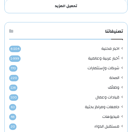
تحميل المزيد
تصنيفاتنا
اخبار محلية
6٬104
أخبار عربية وعالمية
1٬999
شركات وإستثمارات
770
الصحة
220
وظائف
136
قيادات وعمال
100
جامعات ومراكز بحثية
63
فيديوهات
46
مستقبل الدواء
20