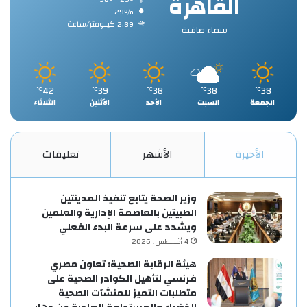
القاهرة
29%
2.89 كيلومتر/ساعة
سماء صافية
42
39
38
38
38
℃
℃
℃
℃
℃
الجمعة
السبت
الأحد
الأثنين
الثلاثاء
الأخيرة
الأشهر
تعليقات
وزير الصحة يتابع تنفيذ المدينتين
الطبيتين بالعاصمة الإدارية والعلمين
ويشدد على سرعة البدء الفعلي
4 أغسطس، 2026
هيئة الرقابة الصحية: تعاون مصري
فرنسي لتأهيل الكوادر الصحية على
متطلبات التميز للمنشآت الصحية