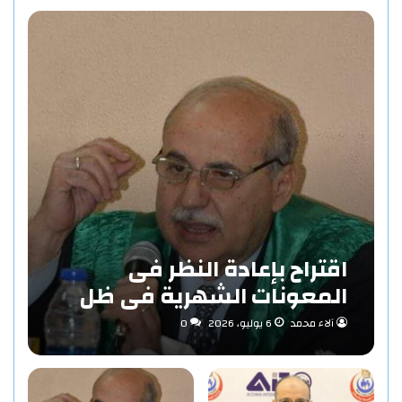
اقتراح بإعادة النظر فى
المعونات الشهرية فى ظل
مفهوم الاستدامة بقلم «د/
آلاء محمد
6 يوليو، 2026
0
حاتم عبد المنعم احمد»