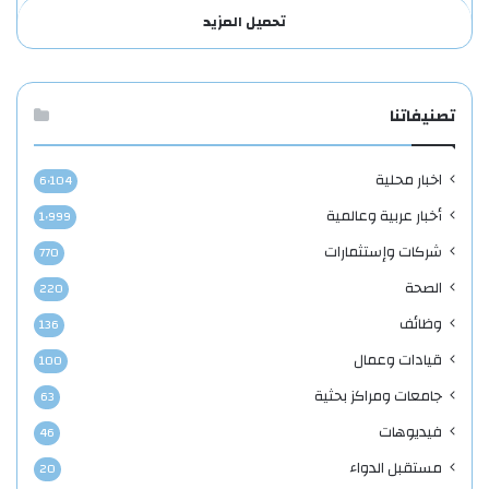
تحميل المزيد
تصنيفاتنا
اخبار محلية
6٬104
أخبار عربية وعالمية
1٬999
شركات وإستثمارات
770
الصحة
220
وظائف
136
قيادات وعمال
100
جامعات ومراكز بحثية
63
فيديوهات
46
مستقبل الدواء
20