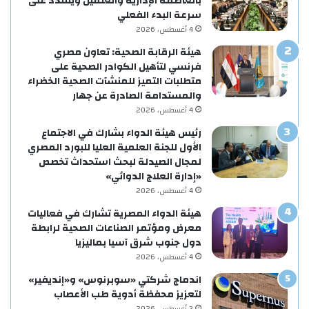
بالعاصمة الإدارية والعلمين ويشدد على
سرعة البدء الفعلي
4 أغسطس، 2026
هيئة الرقابة الصحية: تعاون مصري
فرنسي لتأهيل الكوادر الصحية على
متطلبات التميز للمنشآت الصحية الخضراء
والمستدامة الصادرة عن جهار
4 أغسطس، 2026
رئيس هيئة الدواء بشارك في الاجتماع
الأول للجنة العلمية العليا للبورد المصري
لمجال الصيدلة لبحث استحداث تخصص
«إدارة العلاج الدوائي»
4 أغسطس، 2026
هيئة الدواء المصرية تشارك في فعاليات
معرض ومؤتمر الصناعات الصحية لرابطة
دول جنوب شرق آسيا بماليزيا
4 أغسطس، 2026
اندماج شركتي «سوبرنوس» و«إنديفير»
لتعزيز محفظة أدوية طب الأعصاب