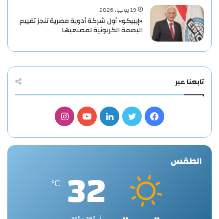
19 يوليو، 2026
«إيبيكو» أول شركة أدوية مصرية تنجز تقييم
البصمة الكربونية لمصنعيها
تابعنا عبر
فيسبوك
تويتر
لينكدإن
يوتيوب
انستقرام
الطقس
32
℃
38º - 29º