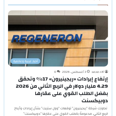
أخبار عربية وعالمية
آلاء محمد
3 أغسطس، 2026
0
إرتفاع إيرادات «ريجينيرون» 17% وتحقق
4.29 مليار دولار في الربع الثاني من 2026
بفضل الطلب القوي على عقارها
دوبيكسنت
تجاوزت شركة “ريجينيرون” توقعات “وول ستريت” بشأن إيرادات وأرباح
الربع الثاني، مدعومةً بالطلب القوي على عقارها “دوبيكسنت”