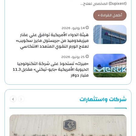
(Dupixent) المخصص لعلاج…
أكمل القراءة »
14 يوليو، 2026
هيئة الدواء الأمريكية توافق علي عقار
ميزيغدوميد من «بريستول مايرز سكويب»
لعلاج الورم النقوي المتعدد الانتكاسي
25 يونيو، 2026
«ميرك» تستحوذ على شركة التكنولوجيا
الحيوية الأمريكية «بايو-تيكني» مقابل 11.3
مليار دولار
السابقة
التالية
شركات واستثمارات
الصفحة
الصفحة