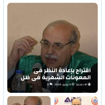
اقتراح بإعادة النظر فى
المعونات الشهرية فى ظل
مفهوم الاستدامة بقلم «د/
آلاء محمد
6 يوليو، 2026
0
حاتم عبد المنعم احمد»