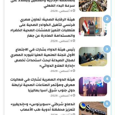
بالعاصمة الإدارية والعلمين ويشدد على
سرعة البدء الفعلي
4 أغسطس، 2026
هيئة الرقابة الصحية: تعاون مصري
فرنسي لتأهيل الكوادر الصحية على
متطلبات التميز للمنشآت الصحية الخضراء
والمستدامة الصادرة عن جهار
4 أغسطس، 2026
رئيس هيئة الدواء بشارك في الاجتماع
الأول للجنة العلمية العليا للبورد المصري
لمجال الصيدلة لبحث استحداث تخصص
«إدارة العلاج الدوائي»
4 أغسطس، 2026
هيئة الدواء المصرية تشارك في فعاليات
معرض ومؤتمر الصناعات الصحية لرابطة
دول جنوب شرق آسيا بماليزيا
4 أغسطس، 2026
اندماج شركتي «سوبرنوس» و«إنديفير»
لتعزيز محفظة أدوية طب الأعصاب