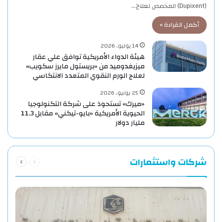
(Dupixent) المخصص لعلاج…
أكمل القراءة »
14 يوليو، 2026
هيئة الدواء الأمريكية توافق علي عقار
ميزيغدوميد من «بريستول مايرز سكويب»
لعلاج الورم النقوي المتعدد الانتكاسي
25 يونيو، 2026
«ميرك» تستحوذ على شركة التكنولوجيا
الحيوية الأمريكية «بايو-تيكني» مقابل 11.3
مليار دولار
السابقة
التالية
شركات واستثمارات
الصفحة
الصفحة