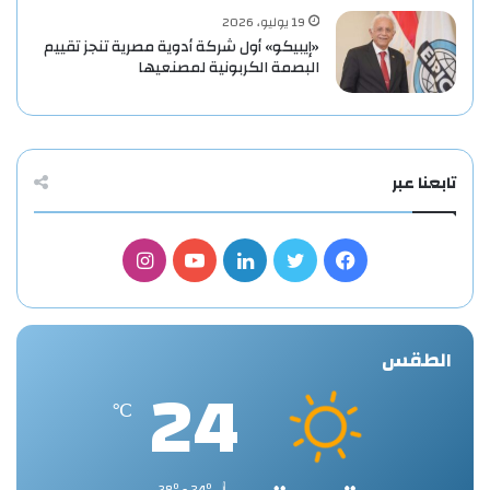
19 يوليو، 2026
«إيبيكو» أول شركة أدوية مصرية تنجز تقييم
البصمة الكربونية لمصنعيها
تابعنا عبر
فيسبوك
تويتر
لينكدإن
يوتيوب
انستقرام
الطقس
24
℃
38º - 24º