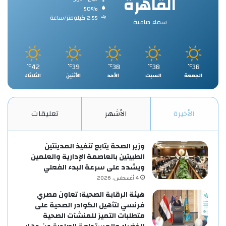
القاهرة
50%
2.55 كيلومتر/ساعة
سماء صافية
42
39
38
38
38
℃
℃
℃
℃
℃
الجمعة
السبت
الأحد
الأثنين
الثلاثاء
الأخيرة
الأشهر
تعليقات
وزير الصحة يتابع تنفيذ المدينتين
الطبيتين بالعاصمة الإدارية والعلمين
ويشدد على سرعة البدء الفعلي
4 أغسطس، 2026
هيئة الرقابة الصحية: تعاون مصري
فرنسي لتأهيل الكوادر الصحية على
متطلبات التميز للمنشآت الصحية