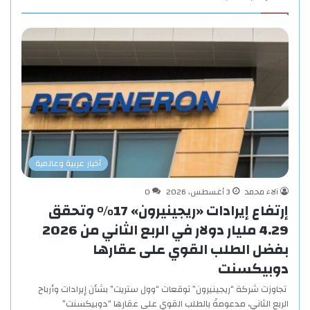
أخبار عربية وعالمية
آلاء محمد
3 أغسطس، 2026
0
إرتفاع إيرادات «ريجينيرون» 17% وتحقق
4.29 مليار دولار في الربع الثاني من 2026
بفضل الطلب القوي على عقارها
دوبيكسنت
تجاوزت شركة “ريجينيرون” توقعات “وول ستريت” بشأن إيرادات وأرباح
الربع الثاني، مدعومةً بالطلب القوي على عقارها “دوبيكسنت”