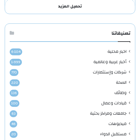
تحميل المزيد
تصنيفاتنا
اخبار محلية
6٬104
أخبار عربية وعالمية
1٬999
شركات وإستثمارات
770
الصحة
220
وظائف
136
قيادات وعمال
100
جامعات ومراكز بحثية
63
فيديوهات
46
مستقبل الدواء
20