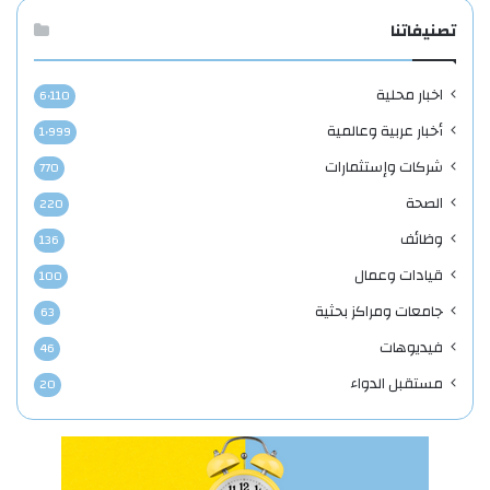
تصنيفاتنا
اخبار محلية
6٬110
أخبار عربية وعالمية
1٬999
شركات وإستثمارات
770
الصحة
220
وظائف
136
قيادات وعمال
100
جامعات ومراكز بحثية
63
فيديوهات
46
مستقبل الدواء
20