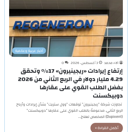
أخبار عربية وعالمية
آلاء محمد
3 أغسطس، 2026
0
إرتفاع إيرادات «ريجينيرون» 17% وتحقق
4.29 مليار دولار في الربع الثاني من 2026
بفضل الطلب القوي على عقارها
دوبيكسنت
تجاوزت شركة “ريجينيرون” توقعات “وول ستريت” بشأن إيرادات وأرباح
الربع الثاني، مدعومةً بالطلب القوي على عقارها “دوبيكسنت”
(Dupixent) المخصص لعلاج…
أكمل القراءة »