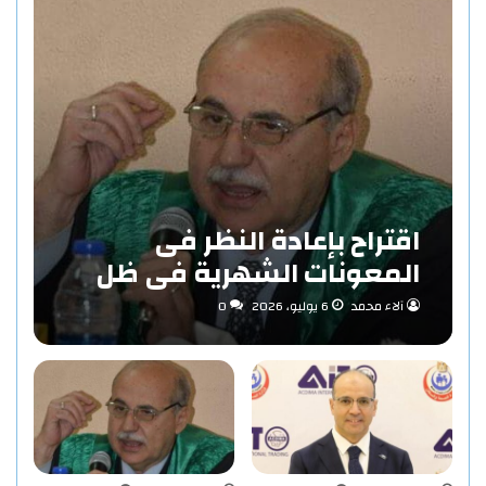
اقتراح بإعادة النظر فى
المعونات الشهرية فى ظل
مفهوم الاستدامة بقلم «د/
آلاء محمد
6 يوليو، 2026
0
حاتم عبد المنعم احمد»