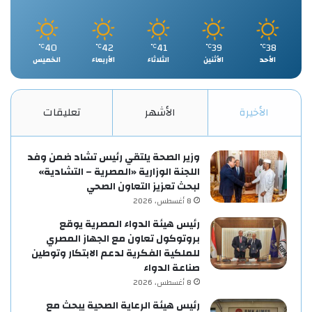
40
42
41
39
38
℃
℃
℃
℃
℃
الأحد
الأثنين
الثلاثاء
الأربعاء
الخميس
الأخيرة
الأشهر
تعليقات
وزير الصحة يلتقي رئيس تشاد ضمن وفد
اللجنة الوزارية «المصرية – التشادية»
لبحث تعزيز التعاون الصحي
8 أغسطس، 2026
رئيس هيئة الدواء المصرية يوقع
بروتوكول تعاون مع الجهاز المصري
للملكية الفكرية لدعم الابتكار وتوطين
صناعة الدواء
8 أغسطس، 2026
رئيس هيئة الرعاية الصحية يبحث مع