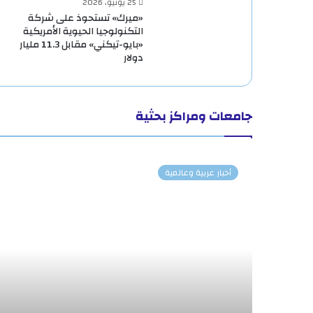
25 يونيو، 2026
«ميرك» تستحوذ على شركة
التكنولوجيا الحيوية الأمريكية
«بايو-تيكني» مقابل 11.3 مليار
دولار
جامعات ومراكز بحثية
أخبار عربية وعالمية