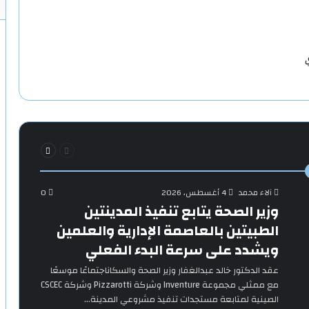
ي
السابقة
التالية
الصفحة
الصفحة
آلاء محمد
4 أغسطس، 2026
0
وزير الصحة يتابع تنفيذ المدينتين
الطبيتين بالعاصمة الإدارية والعلمين
ويشدد على سرعة البدء الفعلي
‎عقد الدكتور خالد عبدالغفار وزير الصحة والسكاناجتماعًا موسعًا
مع ممثلي مجموعة Inventure وشركة Pizzarotti وشركة CSCEC
الصينية لمتابعة مستجدات تنفيذ مشروعي المدينة…