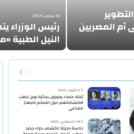
التطوير
30 نوفمبر، 2024
أم المصريين
رئيس الوزراء ي
النيل الطبية 
السابقة
التالية
الصفحة
الصفحة
6 أكتوبر، 2025
ثلاثة علماء يفوزون بجائزة نوبل للطب
لاكتشافاتهم حول التحكم بالجهاز
المناعي
24 أغسطس، 2025
دراسة حديثة: اكتشاف دواء جديد
يعكس أعراض التوحد بجرعة واحدة