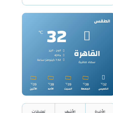
الطقس
32
℃
القاهرة
32º - 29º
43%
7.92 كيلومتر/ساعة
سماء صافية
39
38
39
38
32
℃
℃
℃
℃
℃
الخميس
الجمعة
السبت
الأحد
الأثنين
الأخيرة
الأشهر
تعليقات