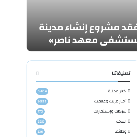
تفقد مشروع إنشاء مدينة
«مستشفى معهد ناصر»
تصنيفاتنا
اخبار محلية
6٬104
أخبار عربية وعالمية
1٬999
شركات وإستثمارات
770
الصحة
220
وظائف
136