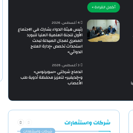
أكمل القراءة »
4 أغسطس، 2026
رئيس هيئة الدواء بشارك في الاجتماع
الأول للجنة العلمية العليا للبورد
المصري لمجال الصيدلة لبحث
استحداث تخصص «إدارة العلاج
الدوائي»
3 أغسطس، 2026
اندماج شركتي «سوبرنوس»
و«إنديفير» لتعزيز محفظة أدوية طب
ا
الأعصاب
السابقة
التالية
شركات واستثمارات
الصفحة
الصفحة
شركات وإستثمارات