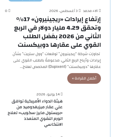
آلاء محمد
3 أغسطس، 2026
0
إرتفاع إيرادات «ريجينيرون» 17%
وتحقق 4.29 مليار دولار في الربع
الثاني من 2026 بفضل الطلب
القوي على عقارها دوبيكسنت
تجاوزت شركة “ريجينيرون” توقعات “وول ستريت” بشأن
إيرادات وأرباح الربع الثاني، مدعومةً بالطلب القوي على
عقارها “دوبيكسنت” (Dupixent) المخصص لعلاج…
أكمل القراءة »
14 يوليو، 2026
هيئة الدواء الأمريكية توافق
علي عقار ميزيغدوميد من
«بريستول مايرز سكويب» لعلاج
الورم النقوي المتعدد
الانتكاسي