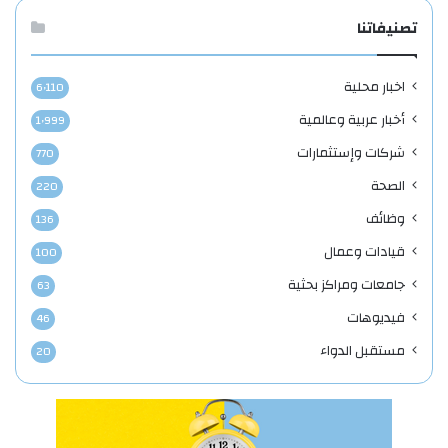
تصنيفاتنا
اخبار محلية
6٬110
أخبار عربية وعالمية
1٬999
شركات وإستثمارات
770
الصحة
220
وظائف
136
قيادات وعمال
100
جامعات ومراكز بحثية
63
فيديوهات
46
مستقبل الدواء
20