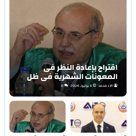
اقتراح بإعادة النظر فى
المعونات الشهرية فى ظل
مفهوم الاستدامة بقلم «د/
آلاء محمد
6 يوليو، 2026
0
حاتم عبد المنعم احمد»