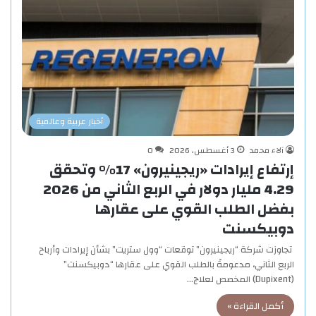
أخبار عربية وعالمية
آلاء محمد
3 أغسطس، 2026
0
إرتفاع إيرادات «ريجينيرون» 17% وتحقق
4.29 مليار دولار في الربع الثاني من 2026
بفضل الطلب القوي على عقارها
دوبيكسنت
تجاوزت شركة “ريجينيرون” توقعات “وول ستريت” بشأن إيرادات وأرباح
الربع الثاني، مدعومةً بالطلب القوي على عقارها “دوبيكسنت”
(Dupixent) المخصص لعلاج…
أكمل القراءة »