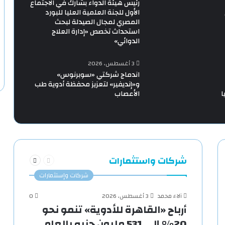
رئيس هيئة الدواء بشارك في الاجتماع
الأول للجنة العلمية العليا للبورد
المصري لمجال الصيدلة لبحث
استحداث تخصص «إدارة العلاج
الدوائي»
3 أغسطس، 2026
اندماج شركتي «سوبرنوس»
و«إنديفير» لتعزيز محفظة أدوية طب
ا
الأعصاب
السابقة
التالية
شركات واستثمارات
الصفحة
الصفحة
شركات وإستثمارات
آلاء محمد
3 أغسطس، 2026
0
أرباح «القاهرة للأدوية» تنمو نحو
20% إلى 531 مليون جنيه بالعام