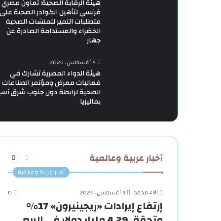
هيئة الرقابة الصحية: تعاون مصري
فرنسي لتأهيل الكوادر الصحية على
متطلبات التميز للمنشآت الصحية
الخضراء والمستدامة الصادرة عن
جهار
4 أغسطس، 2026
هيئة الدواء المصرية تشارك في
فعاليات معرض ومؤتمر الصناعات
الصحية لرابطة دول جنوب شرق آسي
بماليزيا
السابقة
التالية
أخبار عربية وعالمية
الصفحة
الصفحة
أخبار عربية وعالمية
آلاء محمد
3 أغسطس، 2026
0
إرتفاع إيرادات «ريجينيرون» 17%
وتحقق 4.29 مليار دولار في الربع