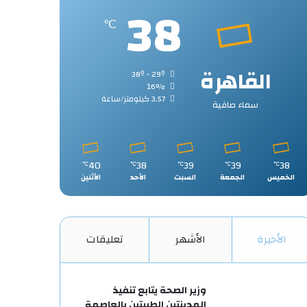
38
℃
القاهرة
38º - 29º
16%
3.57 كيلومتر/ساعة
سماء صافية
40
38
39
39
38
℃
℃
℃
℃
℃
الخميس
الجمعة
السبت
الأحد
الأثنين
الأخيرة
الأشهر
تعليقات
وزير الصحة يتابع تنفيذ
المدينتين الطبيتين بالعاصمة