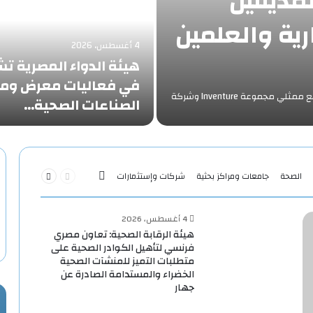
لمدينتين
رية والعلمين
4 أغسطس، 2026
هيئة الدواء المصرية ت
في فعاليات معرض ومؤ
‎عقد الدكتور خالد عبدالغفار وزير الصحة والسكاناجتماعًا موسعًا مع ممثلي مجموعة Inventure وشركة
الصناعات الصحية…
السابقة
التالية
الصحة
جامعات ومراكز بحثية
شركات وإستثمارات
More
الصفحة
الصفحة
4 أغسطس، 2026
هيئة الرقابة الصحية: تعاون مصري
فرنسي لتأهيل الكوادر الصحية على
متطلبات التميز للمنشآت الصحية
الخضراء والمستدامة الصادرة عن
جهار