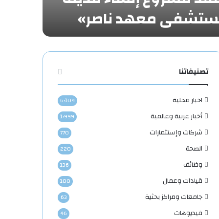
«مستشفى معهد ناصر»
لمرض
تصنيفاتنا
اخبار محلية
6٬104
أخبار عربية وعالمية
1٬999
شركات وإستثمارات
770
الصحة
220
وظائف
136
قيادات وعمال
100
جامعات ومراكز بحثية
63
فيديوهات
46