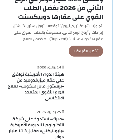
الثاني من 2026 بفضل الطلب
القوي على عقارها دوبيكسنت
تجاوزت شركة “ريجينيرون” توقعات “وول ستريت” بشأن
إيرادات وأرباح الربع الثاني، مدعومةً بالطلب القوي على
عقارها “دوبيكسنت” (Dupixent) المخصص لعلاج…
أكمل القراءة »
14 يوليو، 2026
هيئة الدواء الأمريكية توافق
علي عقار ميزيغدوميد من
«بريستول مايرز سكويب» لعلاج
الورم النقوي المتعدد
الانتكاسي
25 يونيو، 2026
«ميرك» تستحوذ على شركة
التكنولوجيا الحيوية الأمريكية
«بايو-تيكني» مقابل 11.3 مليار
دولار