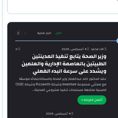
السابقة
التالية
الكل
اخبار محلية
الصفحة
الصفحة
آلاء محمد
4 أغسطس، 2026
0
وزير الصحة يتابع تنفيذ المدينتين
الطبيتين بالعاصمة الإدارية والعلمين
ويشدد على سرعة البدء الفعلي
‎عقد الدكتور خالد عبدالغفار وزير الصحة والسكاناجتماعًا موسعًا
مع ممثلي مجموعة Inventure وشركة Pizzarotti وشركة CSCEC
الصينية لمتابعة مستجدات تنفيذ مشروعي المدينة…
أكمل القراءة »
4 أغسطس، 2026