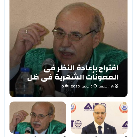
اقتراح بإعادة النظر فى
المعونات الشهرية فى ظل
مفهوم الاستدامة بقلم «د/
آلاء محمد
6 يوليو، 2026
0
حاتم عبد المنعم احمد»