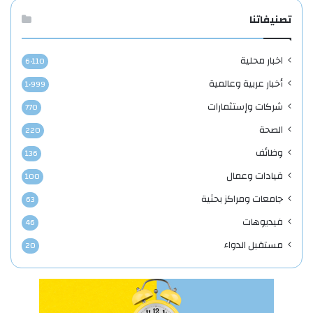
تصنيفاتنا
اخبار محلية
6٬110
أخبار عربية وعالمية
1٬999
شركات وإستثمارات
770
الصحة
220
وظائف
136
قيادات وعمال
100
جامعات ومراكز بحثية
63
فيديوهات
46
مستقبل الدواء
20