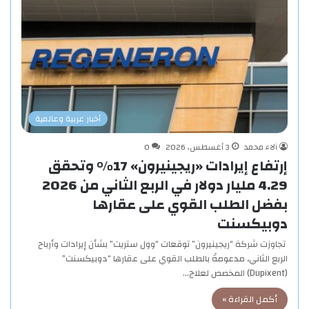
أخبار عربية وعالمية
آلاء محمد
3 أغسطس، 2026
0
إرتفاع إيرادات «ريجينيرون» 17% وتحقق
4.29 مليار دولار في الربع الثاني من 2026
بفضل الطلب القوي على عقارها
دوبيكسنت
تجاوزت شركة “ريجينيرون” توقعات “وول ستريت” بشأن إيرادات وأرباح
الربع الثاني، مدعومةً بالطلب القوي على عقارها “دوبيكسنت”
(Dupixent) المخصص لعلاج…
أكمل القراءة »