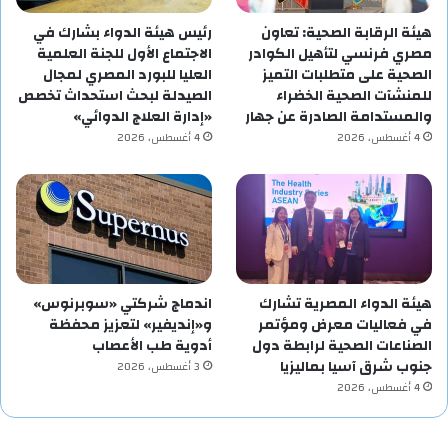
هيئة الرقابة الصحية: تعاون
رئيس هيئة الدواء بشارك في
مصري فرنسي لتأهيل الكوادر
الاجتماع الأول للجنة العلمية
الصحية على متطلبات التميز
العليا للبورد المصري لمجال
للمنشآت الصحية الخضراء
الصيدلة لبحث استحداث تخصص
والمستدامة الصادرة عن جهار
«إدارة العلاج الدوائي»
4 أغسطس، 2026
4 أغسطس، 2026
هيئة الدواء المصرية تشارك
اندماج شركتي «سوبرنوس»
في فعاليات معرض ومؤتمر
و«إنديفير» لتعزيز محفظة
الصناعات الصحية لرابطة دول
أدوية طب الأعصاب
جنوب شرق آسيا بماليزيا
3 أغسطس، 2026
4 أغسطس، 2026