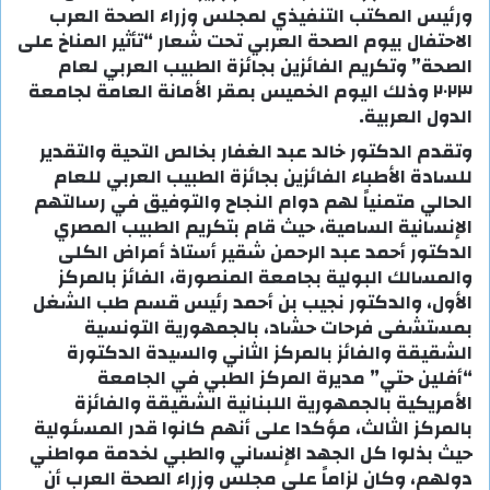
ورئيس المكتب التنفيذي لمجلس وزراء الصحة العرب
الاحتفال بيوم الصحة العربي تحت شعار “تأثير المناخ على
الصحة” وتكريم الفائزين بجائزة الطبيب العربي لعام
٢٠٢٣ وذلك اليوم الخميس بمقر الأمانة العامة لجامعة
الدول العربية.
وتقدم الدكتور خالد عبد الغفار بخالص التحية والتقدير
للسادة الأطباء الفائزين بجائزة الطبيب العربي للعام
الحالي متمنياً لهم دوام النجاح والتوفيق في رسالتهم
الإنسانية السامية، حيث قام بتكريم الطبيب المصري
الدكتور أحمد عبد الرحمن شقير أستاذ أمراض الكلى
والمسالك البولية بجامعة المنصورة، الفائز بالمركز
الأول، والدكتور نجيب بن أحمد رئيس قسم طب الشغل
بمستشفى فرحات حشاد، بالجمهورية التونسية
الشقيقة والفائز بالمركز الثاني والسيدة الدكتورة
“أفلين حتي” مديرة المركز الطبي في الجامعة
الأمريكية بالجمهورية اللبنانية الشقيقة والفائزة
بالمركز الثالث، مؤكدا على أنهم كانوا قدر المسئولية
حيث بذلوا كل الجهد الإنساني والطبي لخدمة مواطني
دولهم، وكان لزاماً علي مجلس وزراء الصحة العرب أن