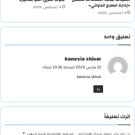
«إدارة العلاج الدوائي»
4 أغسطس، 2026
4 أغسطس، 2026
تعليق واحد
ي
kanesia shivar
:
ق
22 مارس، 2024 الساعة 10:36 صباحًا
و
kanesia shivar
ل
رد
اترك تعليقاً
لن يتم نشر عنوان بريدك الإلكتروني.
الحقول الإلزامية مشار إليها بـ
*