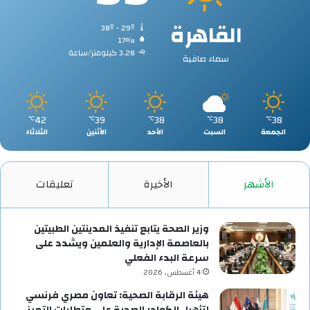
القاهرة
38º - 29º
17%
3.28 كيلومتر/ساعة
سماء صافية
42
39
38
38
38
℃
℃
℃
℃
℃
الجمعة
السبت
الأحد
الأثنين
الثلاثاء
الأشهر
الأخيرة
تعليقات
وزير الصحة يتابع تنفيذ المدينتين الطبيتين
بالعاصمة الإدارية والعلمين ويشدد على
سرعة البدء الفعلي
4 أغسطس، 2026
هيئة الرقابة الصحية: تعاون مصري فرنسي
لتأهيل الكوادر الصحية على متطلبات التميز