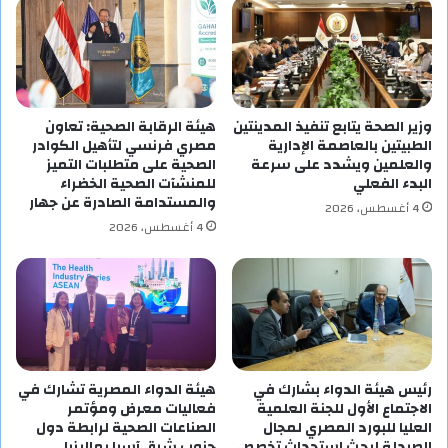
وزير الصحة يتابع تنفيذ المدينتين
هيئة الرقابة الصحية: تعاون
الطبيتين بالعاصمة الإدارية
مصري فرنسي لتأهيل الكوادر
والعلمين ويشدد على سرعة
الصحية على متطلبات التميز
البدء الفعلي
للمنشآت الصحية الخضراء
والمستدامة الصادرة عن جهار
4 أغسطس، 2026
4 أغسطس، 2026
رئيس هيئة الدواء بشارك في
هيئة الدواء المصرية تشارك في
الاجتماع الأول للجنة العلمية
فعاليات معرض ومؤتمر
العليا للبورد المصري لمجال
الصناعات الصحية لرابطة دول
الصيدلة لبحث استحداث تخصص
جنوب شرق آسيا بماليزيا