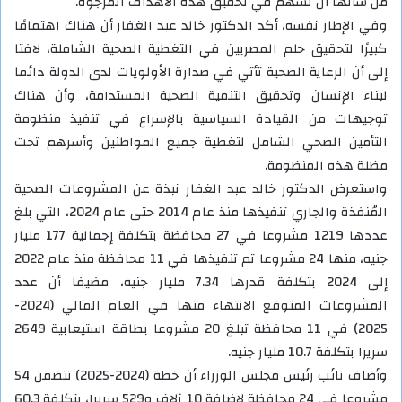
من شأنها أن تسهم في تحقيق هذه الأهداف المرجوة.
وفي الإطار نفسه، أكد الدكتور خالد عبد الغفار أن هناك اهتمامًا
كبيرًا لتحقيق حلم المصريين في التغطية الصحية الشاملة، لافتا
إلى أن الرعاية الصحية تأتي في صدارة الأولويات لدى الدولة دائما
لبناء الإنسان وتحقيق التنمية الصحية المستدامة، وأن هناك
توجيهات من القيادة السياسية بالإسراع في تنفيذ منظومة
التأمين الصحي الشامل لتغطية جميع المواطنين وأسرهم تحت
مظلة هذه المنظومة.
واستعرض الدكتور خالد عبد الغفار نبذة عن المشروعات الصحية
المُنفذة والجاري تنفيذها منذ عام 2014 حتى عام 2024، التي بلغ
عددها 1219 مشروعا في 27 محافظة بتكلفة إجمالية 177 مليار
جنيه، منها 24 مشروعا تم تنفيذها في 11 محافظة منذ عام 2022
إلى 2024 بتكلفة قدرها 7.34 مليار جنيه، مضيفا أن عدد
المشروعات المتوقع الانتهاء منها في العام المالي (2024-
2025) في 11 محافظة تبلغ 20 مشروعا بطاقة استيعابية 2649
سريرا بتكلفة 10.7 مليار جنيه.
وأضاف نائب رئيس مجلس الوزراء أن خطة (2024-2025) تتضمن 54
مشروعا في 24 محافظة لإضافة 10 آلاف و529 سريرا، بتكلفة 60.3