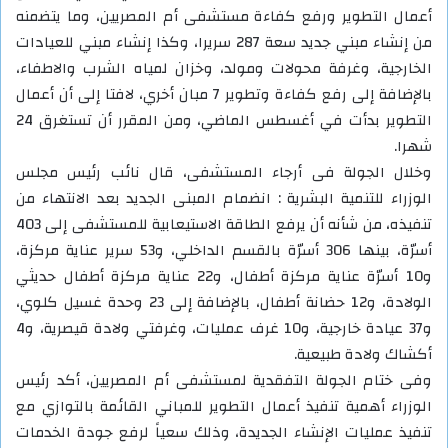
أعمال التطوير ورفع كفاءة مستشفى أم المصريين، وما يتضمنه
من إنشاء مبني جديد سعة 287 سريرا، وكذا إنشاء مبني للعيادات
الخارجية، وغرفة محولات ومولد، وخزان لمياه الشرب والاطفاء،
بالإضافة إلى رفع كفاءة وتطوير 7 مبان أخري، لافتا إلى أن أعمال
التطوير بدأت في أغسطس الماضي، ومن المقرر أن تستغرق 24
شهرا.
وخلال الجولة فى أرجاء المستشفى، قال نائب رئيس مجلس
الوزراء للتنمية البشرية : انضمام المبنى الجديد بعد الانتهاء من
تنفيذه، من شأنه أن يرفع الطاقة الاستيعابية للمستشفى إلى 403
أسرّة، بينها 306 أسرّة بالقسم الداخلي، و53 سرير عناية مركزة،
و10 أسرّة عناية مركزة أطفال، و22 عناية مركزة أطفال حديثي
الولادة، و12 حضانة أطفال، بالإضافة إلى 23 وحدة غسيل كلوي،
و37 عيادة خارجية، و10 غرف عمليات، وغرفتي ولادة قيصرية، و4
أكشاك ولادة طبيعية.
وفى ختام الجولة التفقدية لمستشفى أم المصريين، أكد رئيس
الوزراء أهمية تنفيذ أعمال التطوير للمباني القائمة بالتوازي مع
تنفيذ عمليات الإنشاء الجديدة، وذلك سعياً لرفع جودة الخدمات