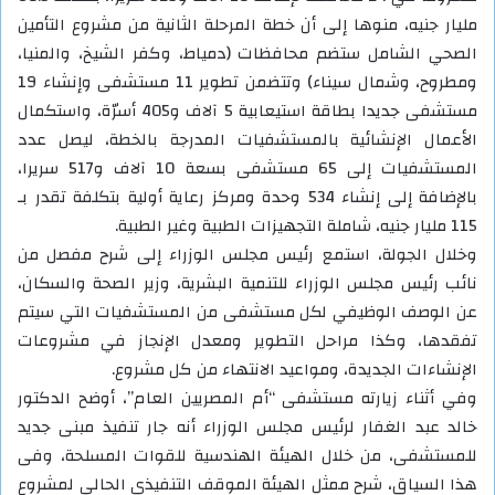
مليار جنيه، منوها إلى أن خطة المرحلة الثانية من مشروع التأمين
الصحي الشامل ستضم محافظات (دمياط، وكفر الشيخ، والمنيا،
ومطروح، وشمال سيناء) وتتضمن تطوير 11 مستشفى وإنشاء 19
مستشفى جديدا بطاقة استيعابية 5 آلاف و405 أسرّة، واستكمال
الأعمال الإنشائية بالمستشفيات المدرجة بالخطة، ليصل عدد
المستشفيات إلى 65 مستشفى بسعة 10 آلاف و517 سريرا،
بالإضافة إلى إنشاء 534 وحدة ومركز رعاية أولية بتكلفة تقدر بـ
115 مليار جنيه، شاملة التجهيزات الطبية وغير الطبية.
وخلال الجولة، استمع رئيس مجلس الوزراء إلى شرح مفصل من
نائب رئيس مجلس الوزراء للتنمية البشرية، وزير الصحة والسكان،
عن الوصف الوظيفي لكل مستشفى من المستشفيات التي سيتم
تفقدها، وكذا مراحل التطوير ومعدل الإنجاز في مشروعات
الإنشاءات الجديدة، ومواعيد الانتهاء من كل مشروع.
وفي أثناء زيارته مستشفى “أم المصريين العام”، أوضح الدكتور
خالد عبد الغفار لرئيس مجلس الوزراء أنه جار تنفيذ مبنى جديد
للمستشفى، من خلال الهيئة الهندسية للقوات المسلحة، وفى
هذا السياق، شرح ممثل الهيئة الموقف التنفيذي الحالي لمشروع