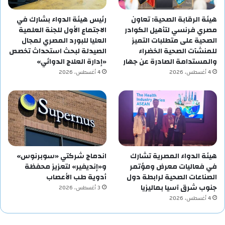
هيئة الرقابة الصحية: تعاون
رئيس هيئة الدواء بشارك في
مصري فرنسي لتأهيل الكوادر
الاجتماع الأول للجنة العلمية
الصحية على متطلبات التميز
العليا للبورد المصري لمجال
للمنشآت الصحية الخضراء
الصيدلة لبحث استحداث تخصص
والمستدامة الصادرة عن جهار
«إدارة العلاج الدوائي»
4 أغسطس، 2026
4 أغسطس، 2026
هيئة الدواء المصرية تشارك
اندماج شركتي «سوبرنوس»
في فعاليات معرض ومؤتمر
و«إنديفير» لتعزيز محفظة
الصناعات الصحية لرابطة دول
أدوية طب الأعصاب
جنوب شرق آسيا بماليزيا
3 أغسطس، 2026
4 أغسطس، 2026