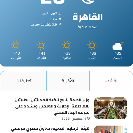
القاهرة
39º - 26º
51%
3.9 كيلومتر/ساعة
سماء صافية
43
41
39
38
39
℃
℃
℃
℃
℃
السبت
الأحد
الأثنين
الثلاثاء
الأربعاء
الأشهر
الأخيرة
تعليقات
وزير الصحة يتابع تنفيذ المدينتين الطبيتين
بالعاصمة الإدارية والعلمين ويشدد على
سرعة البدء الفعلي
4 أغسطس، 2026
هيئة الرقابة الصحية: تعاون مصري فرنسي