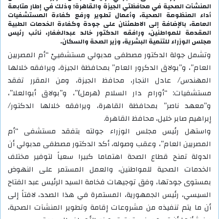
المنشآت الصحية في محافظتي الجيزة والقاهرة؛ وذلك في إطار متابعة
أداء المنظومة الصحية، وأعمال تطوير ورفع كفاءة المستشفيات
العامة، بالإضافة إلى الاطمئنان على جودة وكفاءة الخدمات الطبية
المقدمة للمواطنين، ورافقه الدكتور خالد عبدالغفار، نائب رئيس
مجلس الوزراء للتنمية البشرية، وزير الصحة والسكان.
وتشمل جولة الدكتور مصطفى مدبولي مستشفييْ “أم المصريين
العام”، و”بولاق الدكرور العام” بمحافظة الجيزة، ويرافقه خلالها
المهندس/ عادل النجار، محافظ الجيزة، ومن المقرر تفقد
مستشفيات: “أورام دار السلام (هرمل)”، و”بولاق أبوالعلا”،
و”معهد ناصر” بمحافظة القاهرة، ويرافقه خلالها الدكتور/
إبراهيم صابر خليل، محافظ القاهرة.
واستهل رئيس مجلس الوزراء جولته بتفقد مستشفى “أم
المصريين العام”، وعقب وصوله، أكد الدكتور مصطفى مدبولي أن
الدولة تمنح قطاع الصحة اهتماما كبيرا سعياً لتوفير مختلف
الخدمات الصحية للمواطنين، والعمل المستمر على النهوض
بمستوى جودتها، وفق توجيهات فخامة السيد الرئيس عبد الفتاح
السيسي، رئيس الجمهورية، المستمرة في هذا الصدد، لافتاً إلى
أن ما يتم تنفيذه من مشروعات إقامة وتطوير المنشآت الصحية،