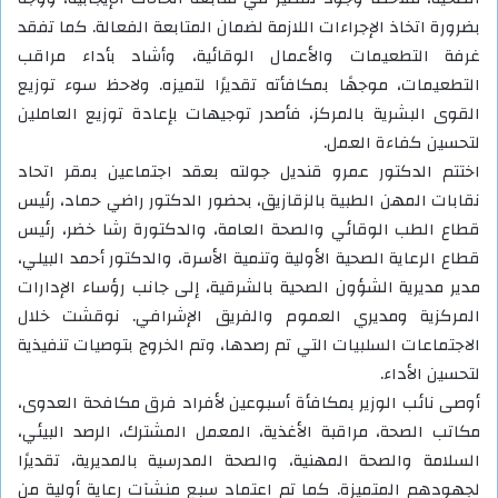
بضرورة اتخاذ الإجراءات اللازمة لضمان المتابعة الفعالة. كما تفقد
غرفة التطعيمات والأعمال الوقائية، وأشاد بأداء مراقب
التطعيمات، موجهًا بمكافأته تقديرًا لتميزه. ولاحظ سوء توزيع
القوى البشرية بالمركز، فأصدر توجيهات بإعادة توزيع العاملين
لتحسين كفاءة العمل.
اختتم الدكتور عمرو قنديل جولته بعقد اجتماعين بمقر اتحاد
نقابات المهن الطبية بالزقازيق، بحضور الدكتور راضي حماد، رئيس
قطاع الطب الوقائي والصحة العامة، والدكتورة رشا خضر، رئيس
قطاع الرعاية الصحية الأولية وتنمية الأسرة، والدكتور أحمد البيلي،
مدير مديرية الشؤون الصحية بالشرقية، إلى جانب رؤساء الإدارات
المركزية ومديري العموم والفريق الإشرافي. نوقشت خلال
الاجتماعات السلبيات التي تم رصدها، وتم الخروج بتوصيات تنفيذية
لتحسين الأداء.
أوصى نائب الوزير بمكافأة أسبوعين لأفراد فرق مكافحة العدوى،
مكاتب الصحة، مراقبة الأغذية، المعمل المشترك، الرصد البيئي،
السلامة والصحة المهنية، والصحة المدرسية بالمديرية، تقديرًا
لجهودهم المتميزة. كما تم اعتماد سبع منشآت رعاية أولية من