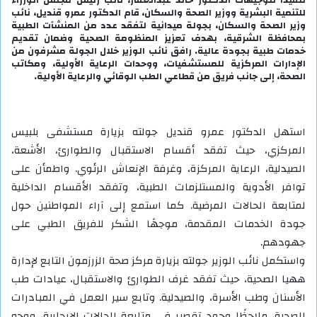
للتنمية البشرية ووزير الصحة والسكان، قام الدكتور عمرو قنديل، نائب
وزير الصحة والسكان، بجولة ميدانية لتفقد عدد من المنشآت الطبية
بمحافظة الشرقية، بهدف تعزيز المنظومة الصحية وضمان تقديم
خدمات طبية بجودة عالية. رافق نائب الوزير خلال الجولة مشرفون من
الإدارات المركزية للمستشفيات، ووحدات الرعاية الأولية، ومكاتب
الصحة، إلى جانب فريق من قطاعي الطب الوقائي والرعاية الأولية.
استهل الدكتور عمرو قنديل جولته بزيارة مستشفى بلبيس
المركزي، حيث تفقد أقسام الاستقبال والطوارئ، الأشعة،
الصيدلية، الرعاية المركزة، وغرفة الإنعاش الرئوي. واطمأن على
توافر الأدوية والمستلزمات الطبية، وتفقد الأقسام الداخلية
لمتابعة الحالات المرضية. كما استمع إلى آراء المواطنين حول
جودة الخدمات المقدمة، موجهًا الشكر للفريق الطبي على
جهودهم.
واستكمل نائب الوزير جولته بزيارة مركز صحة الزرزمون التابع لإدارة
ههيا الصحية، حيث تفقد غرف الطوارئ والاستقبال، عيادات طب
الأسنان وطب الأسرة، والصيدلية. وتابع سير العمل في المبادرات
الصحية، ملاحظًا وجود تقصير في متابعة الحالات الإيجابية، ووجه