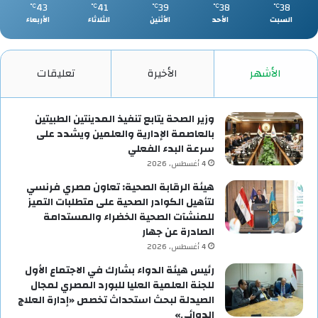
43
41
39
38
38
℃
℃
℃
℃
℃
السبت
الأحد
الأثنين
الثلاثاء
الأربعاء
الأشهر
الأخيرة
تعليقات
وزير الصحة يتابع تنفيذ المدينتين الطبيتين
بالعاصمة الإدارية والعلمين ويشدد على
سرعة البدء الفعلي
4 أغسطس، 2026
هيئة الرقابة الصحية: تعاون مصري فرنسي
لتأهيل الكوادر الصحية على متطلبات التميز
للمنشآت الصحية الخضراء والمستدامة
الصادرة عن جهار
4 أغسطس، 2026
رئيس هيئة الدواء بشارك في الاجتماع الأول
للجنة العلمية العليا للبورد المصري لمجال
الصيدلة لبحث استحداث تخصص «إدارة العلاج
الدوائي»