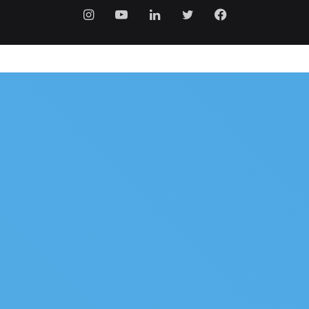
فيسبوك
تويتر
لينكدإن
يوتيوب
انستقرام