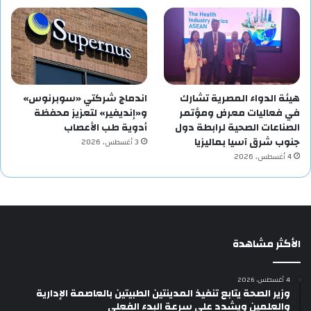
هيئة الدواء المصرية تشارك
اندماج شركتي «سوبرنوس»
في فعاليات معرض ومؤتمر
و«إنديفير» لتعزيز محفظة
الصناعات الصحية لرابطة دول
أدوية طب الأعصاب
جنوب شرق آسيا بماليزيا
3 أغسطس، 2026
4 أغسطس، 2026
الأكثر مشاهدة
4 أغسطس، 2026
وزير الصحة يتابع تنفيذ المدينتين الطبيتين بالعاصمة الإدارية
والعلمين ويشدد على سرعة البدء الفعلي