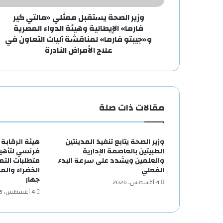
وزير الصحة يستقبل ممثلي «مالتي كير
فارما» الإيطالية وهيئة الدواء المصرية
و«جيبتو فارما» لمناقشة آليات التعاون في
علاج الأمراض النادرة
مقالات ذات صلة
وزير الصحة يتابع تنفيذ المدينتين
هيئة الرقابة
الطبيتين بالعاصمة الإدارية
فرنسي لتأهيل
والعلمين ويشدد على سرعة البدء
متطلبات التم
الفعلي
الخضراء والم
جهار
4 أغسطس، 2026
4 أغسطس، 2026