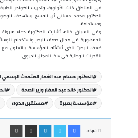
في المناطق ذات الأولوية، وتدريب الكوادر الطبية
الدكتور محمد حساني أن المسح يستهدف الوصول إل
ومستدامة.
وفي السياق ذاته، أشارت الدكتورة دعاء مبروك إ
الجمهورية في مجال ضعف البصر واستخدام الوسائل
ضعف البصر” الذي أنشأته المؤسسة بالتعاون مع جام
القدرات الوطنية في هذا المجال الحيوي.
الدكتور حسام عبد الغفار المتحدث الرسمي ل
الدكتور خالد عبد الغفار وزير الصحة
الد
مؤسسة بصيرة
مستقبل الدواء
فيسبوك
تويتر
لينكدإن
مشاركة عبر البريد
طباعة
شاركها