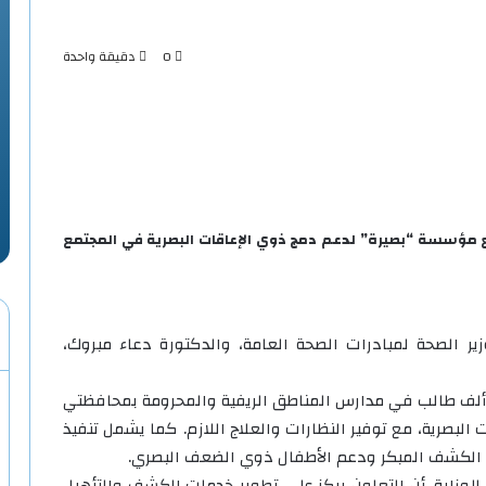
0
دقيقة واحدة
ع مؤسسة “بصيرة” لدعم دمج ذوي الإعاقات البصرية في المجتمع
ر الصحة لمبادرات الصحة العامة، والدكتورة دعاء مبروك،
يهدف البروتوكول إلى إجراء مسح طبي شامل لـ50 ألف طالب في مدارس المناطق الريفية والمحرومة بمحافظتي
لبصرية، مع توفير النظارات والعلاج اللازم. كما يشمل تنفيذ
ات الكشف المبكر ودعم الأطفال ذوي الضعف البصري.
لوزارة، أن التعاون يركز على تطوير خدمات الكشف والتأهيل