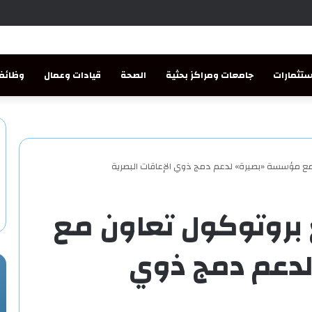
تثمارات
جامعات ومراكز بحثية
الصحة
قيادات وعمال
وظائف
مع مؤسسة «بصيرة» لدعم دمج ذوي الإعاقات البصرية
 بروتوكول تعاون مع
دعم دمج ذوي