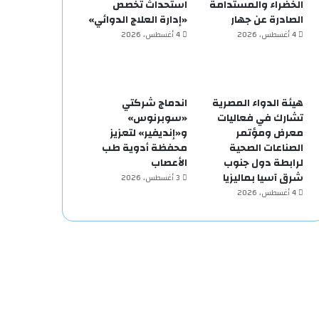
الخضراء والمستدامة
استحداث تخصص
الصادرة عن جهار
«إدارة العلاج الدوائي»
4 أغسطس، 2026
4 أغسطس، 2026
هيئة الدواء المصرية
اندماج شركتي
تشارك في فعاليات
«سوبرنوس»
معرض ومؤتمر
و«إنديفير» لتعزيز
الصناعات الصحية
محفظة أدوية طب
لرابطة دول جنوب
الأعصاب
شرق آسيا بماليزيا
3 أغسطس، 2026
4 أغسطس، 2026