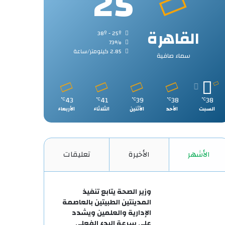
25
القاهرة
38º - 25º
73%
2.85 كيلومتر/ساعة
سماء صافية
43
41
39
38
38
℃
℃
℃
℃
℃
السبت
الأحد
الأثنين
الثلاثاء
الأربعاء
الأشهر
الأخيرة
تعليقات
وزير الصحة يتابع تنفيذ
المدينتين الطبيتين بالعاصمة
الإدارية والعلمين ويشدد
على سرعة البدء الفعلي