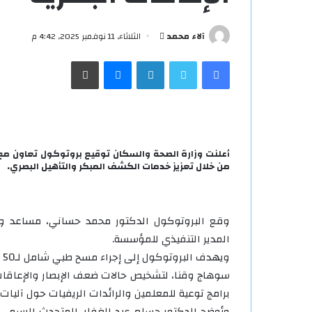
أرسل
آلاء محمد
الثلاثاء, 11 نوفمبر 2025, 4:42 م
بريدا
فيسبوك
تويتر
لينكدإن
ماسنجر
طباعة
إلكترونيا
أعلنت وزارة الصحة والسكان توقيع بروتوكول تعاون م
من خلال تعزيز خدمات الكشف المبكر والتأهيل البصري.
وقع البروتوكول الدكتور محمد حساني، مساعد وزي
المدير التنفيذي للمؤسسة.
و
سوهاج وقنا، لتشخيص حالات ضعف الإبصار والإعاقات ا
برامج توعية للمعلمين والرائدات الريفيات حول آلي
وأوضح الدكتور حسام عبد الغفار، المتحدث الرسمي ل