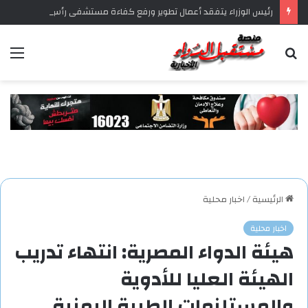
رئيس الوزراء يتفقد أعمال تطوير ورفع كفاءة مستشفى رأس الحكمة المركزي
بحث
الق
عن
الرئيسية
/
اخبار محلية
اخبار محلية
هيئة الدواء المصرية: انتهاء تدريب
الهيئة العليا للأدوية
والمستلزمات الطبية اليمنية