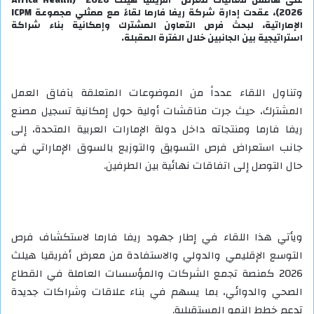
2026)، عقدت إدارة شركة ريفا فارما لقاءً مع ممثلي مجموعة ICPM
الإماراتية، لبحث فرص التعاون المشترك وإمكانية بناء شراكة
استراتيجية بين الجانبين خلال الفترة المقبلة.
وتناول اللقاء عدداً من الموضوعات المتعلقة بآفاق العمل
المشترك، حيث جرت مناقشات أولية حول إمكانية تسجيل مصنع
ريفا فارما ومنتجاته داخل دولة الإمارات العربية المتحدة، إلى
جانب استعراض فرص التسويق والتوزيع بالسوق الإماراتي في
حال التوصل إلى اتفاقات نهائية بين الطرفين.
ويأتي هذا اللقاء في إطار جهود ريفا فارما لاستكشاف فرص
التوسع الإقليمي والدولي والاستفادة من معرض أفريقيا هيلث
2026 كمنصة تجمع الشركات والمؤسسات العاملة في القطاع
الصحي والدوائي، بما يسهم في بناء علاقات وشراكات جديدة
تدعم خطط النمو المستقبلية.