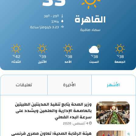
القاهرة
38º - 29º
17%
3.23 كيلومتر/ساعة
سماء صافية
42
39
38
38
38
℃
℃
℃
℃
℃
الجمعة
السبت
الأحد
الأثنين
الثلاثاء
الأشهر
الأخيرة
تعليقات
وزير الصحة يتابع تنفيذ المدينتين الطبيتين
بالعاصمة الإدارية والعلمين ويشدد على
سرعة البدء الفعلي
4 أغسطس، 2026
هيئة الرقابة الصحية: تعاون مصري فرنسي