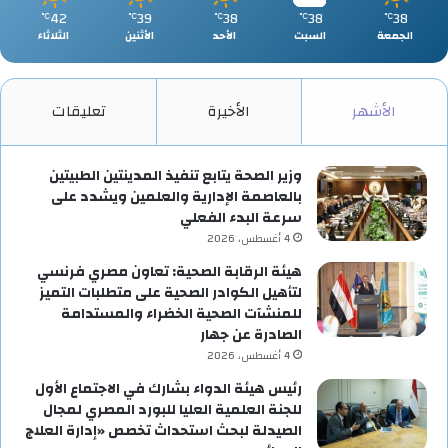
42
39
38
38
38
℃
℃
℃
℃
℃
الجمعة
السبت
الأحد
الأثنين
الثلاثاء
الأشهر
الأخيرة
تعليقات
وزير الصحة يتابع تنفيذ المدينتين الطبيتين
بالعاصمة الإدارية والعلمين ويشدد على
سرعة البدء الفعلي
4 أغسطس، 2026
هيئة الرقابة الصحية: تعاون مصري فرنسي
لتأهيل الكوادر الصحية على متطلبات التميز
للمنشآت الصحية الخضراء والمستدامة
الصادرة عن جهار
4 أغسطس، 2026
رئيس هيئة الدواء بشارك في الاجتماع الأول
للجنة العلمية العليا للبورد المصري لمجال
الصيدلة لبحث استحداث تخصص «إدارة العلاج